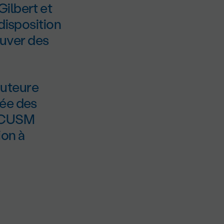
ilbert et
disposition
uver des
 auteure
cée des
u CUSM
ion à