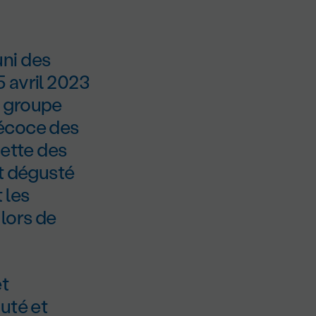
ni des
 avril 2023
u groupe
récoce des
dette des
nt dégusté
 les
lors de
et
uté et