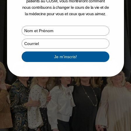
patients au CUSM, vous montreront comment
nous contribuons à changer le cours de la vie et de
la médecine pour vous et ceux que vous aimez.
Type
your
name
Type
your
email
Je m'inscris!