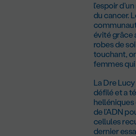
l’espoir d’
du cancer. 
communauté 
évité grâce 
robes de soi
touchant, o
femmes qui 
La Dre Lucy 
défilé et a
helléniques 
de l’ADN pou
cellules recu
dernier essa