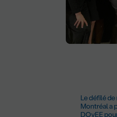
Le défilé d
Montréal a p
DOvEE pour 