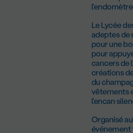
l’endomètre
Le Lycée de
adeptes de 
pour une bo
pour appuye
cancers de l
créations de
du champagn
vêtements ex
l’encan silen
Organisé au
événement fe