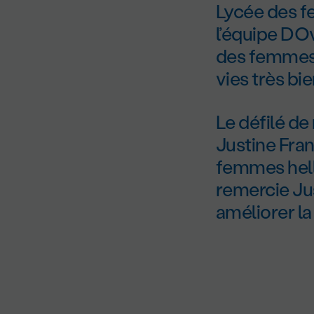
Lycée des f
l’équipe DOv
des femmes 
vies très bie
Le défilé de 
Justine Fra
femmes hell
remercie Jus
améliorer l