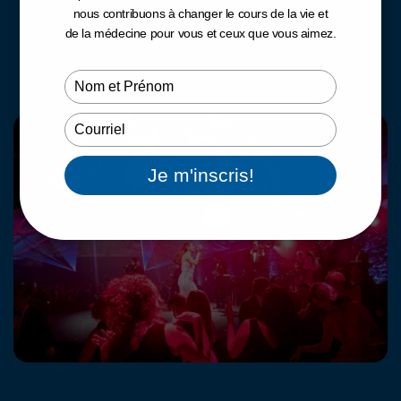
nous contribuons à changer le cours de la vie et
de la médecine pour vous et ceux que vous aimez.
Type
your
name
Type
your
email
Je m'inscris!