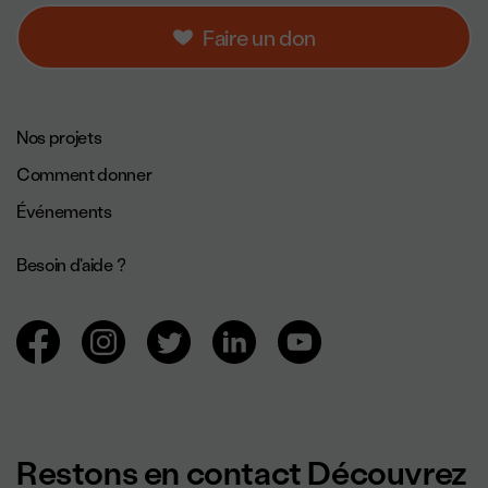
Faire un don
Navigation de pied de page.
Nos projets
Comment donner
Événements
Besoin d'aide ?
Navigation des réseaux sociaux.
Restons en contact Découvrez