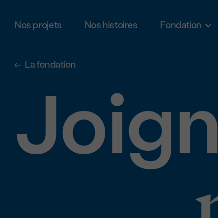
Nos projets
Nos histoires
Fondation
Aller au contenu principal
La fondation
Joign
Joig