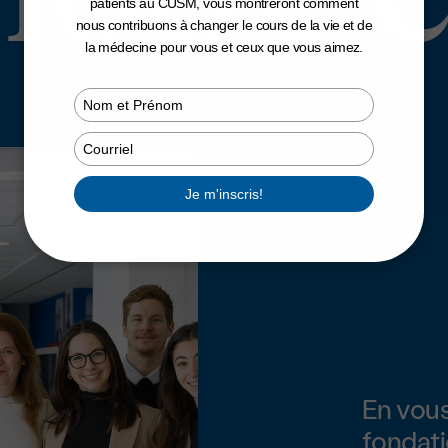
patients au CUSM, vous montreront comment
nous contribuons à changer le cours de la vie et de
la médecine pour vous et ceux que vous aimez.
Type
your
name
Type
your
email
Je m'inscris!
En vous
fondati