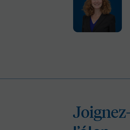
Joi
Joignez