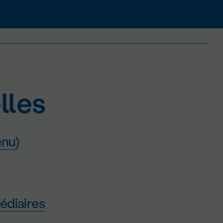
lles
enu)
édiaires