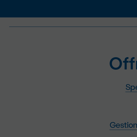
Off
Spé
Gestion