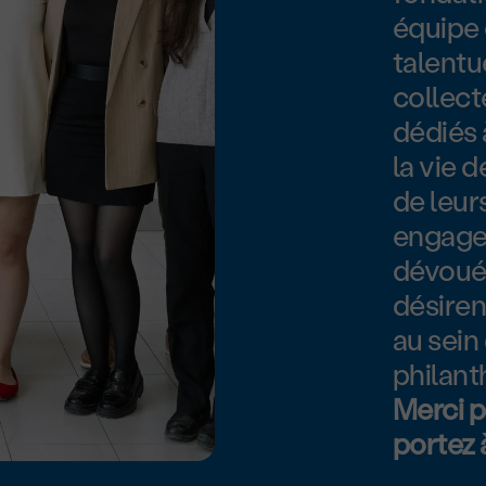
équipe
talentu
collect
dédiés 
la vie 
de leur
engage
dévouée
désiren
au sein
philan
Merci p
portez 