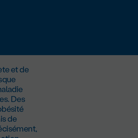
ète et de
isque
maladie
es. Des
obésité
is de
récisément,