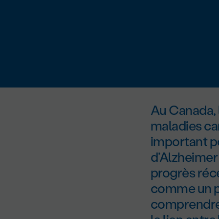
Au Canada, l
maladies car
important po
d’Alzheimer
progrès réce
comme un p
comprendre 