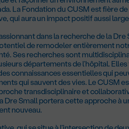
ada. La Fondation du CUSM est fière de
ive, qui aura un impact positif aussi large
assionnant dans la recherche de la D
re
S
 potentiel de remodeler entièrement not
nté. Ses recherches sont multidisciplina
sieurs départements de l’hôpital. Elles
des connaissances essentielles qui pe
ements qui sauvent des vies. Le CUSM es
roche transdisciplinaire et collaborati
la D
re
Small portera cette approche à u
nt nouveau.
ative, qui se situe à l’intersection de d