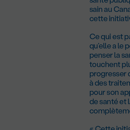
sain au Can
cette initiat
Ce qui est p
qu’elle a le
penser la sa
touchent plu
progresser 
à des trait
pour son app
de santé et 
complèteme
« Cette initi