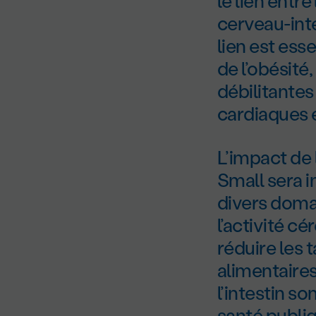
le lien entr
cerveau-inte
lien est es
de l’obésité
débilitantes
cardiaques e
L’impact de l
Small sera i
divers doma
l’activité c
réduire les 
alimentaires
l’intestin s
santé publi