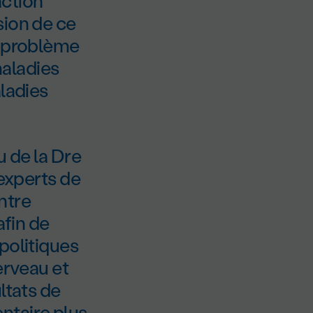
action
ion de ce
e problème
maladies
aladies
u de la D
re
 experts de
ntre
afin de
politiques
erveau et
ltats de
ntaire plus