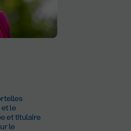
rtelles
et le
et titulaire
ur le