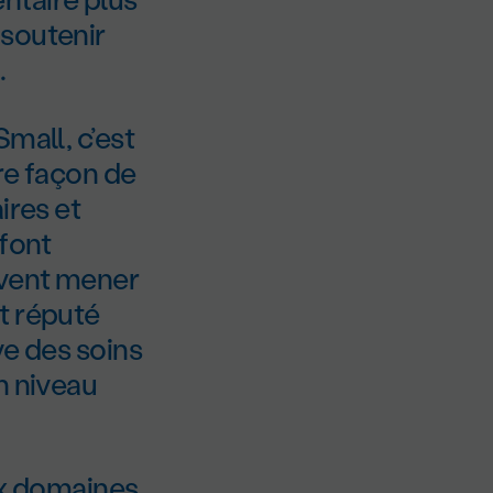
 soutenir
.
mall, c’est
re façon de
ires et
 font
uvent mener
t réputé
ve des soins
n niveau
eux domaines,