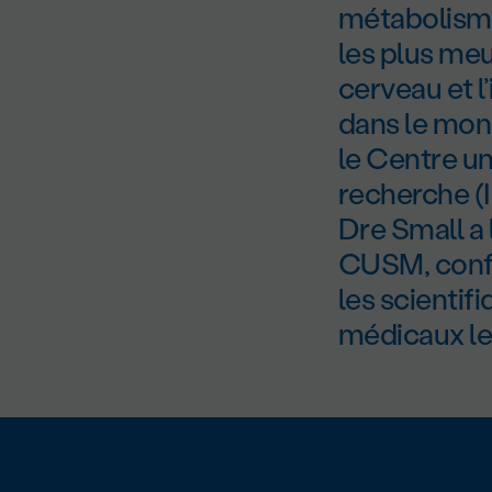
métabolisme 
les plus meu
cerveau et l
dans le mond
le Centre un
recherche (
D
re
Small a l
CUSM, confi
les scientif
médicaux le