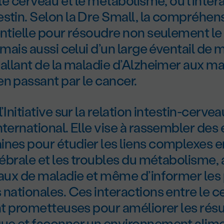
e le cerveau et le métabolisme, ou l’inter
stin. Selon la D
re
Small, la compréhens
sentielle pour résoudre non seulement l
, mais aussi celui d’un large éventail de 
 allant de la maladie d’Alzheimer aux m
n passant par le cancer.
’Initiative sur la relation intestin-cervea
nternational. Elle vise à rassembler des
ines pour étudier les liens complexes e
érébrale et les troubles du métabolisme, 
taux de maladie et même d’informer les 
 nationales. Ces interactions entre le c
ont prometteuses pour améliorer les résu
que et façonner un environnement alime