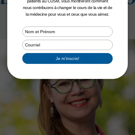
patients au CUSM, vous montreront comment
nous contribuons à changer le cours de la vie et de
la médecine pour vous et ceux que vous aimez.
Type
your
name
Type
your
email
Je m'inscris!