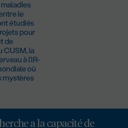
s maladies
entre le
ont étudiés
rojets pour
ut de
u CUSM, la
erveau à l’IR-
mondiale où
es mystères
herche a la capacité de