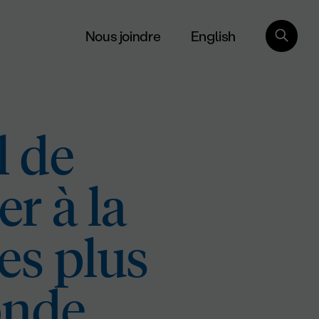
English
Nous joindre
l de
r à la
es plus
onde