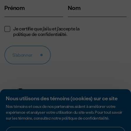
Prénom
Nom
Je certifie que j'ai lu et j'accepte la
politique de confidentialité
.
S'abonner
Nous utilisons des témoins (cookies) sur ce site
Nos témoins et ceux de nos partenaires aident à améliorer votre
expérience et analyser votre utilisation du site web. Pour tout savoir
sur les témoins, consultez notre
politique de confidentialité
.
Accredité par Imagine Canada pour son excellence en matière de
responsabilité, de transparence et de gouvernance des organismes
sans but lucratif.