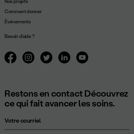
Navigation de pied de page.
Nos projets
Comment donner
Événements
Besoin d'aide ?
Navigation des réseaux sociaux.
Restons en contact Découvrez
ce qui fait avancer les soins.
Votre courriel