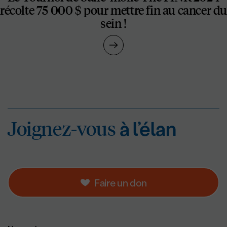
récolte 75 000 $ pour mettre fin au cancer d
sein !
Joignez-vous
à l’éla
Joignez-vous
à l’élan
Faire un don