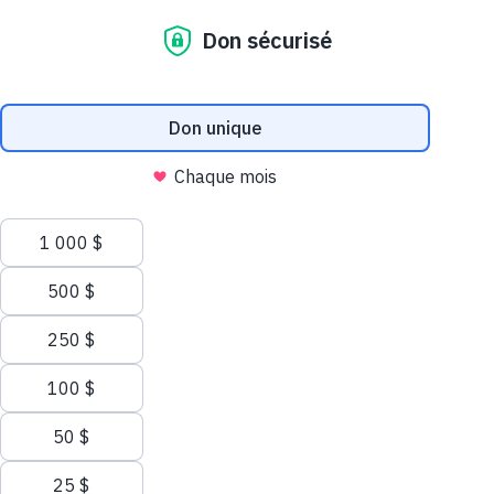
Accélérer les découvertes. Faire avancer
Accueil
les
soins.
Nous utilisons des témoins (cookies) sur ce site
Nos témoins et ceux de nos partenaires aident à améliorer votre
expérience et analyser votre utilisation du site web. Pour tout
savoir sur les témoins, consultez notre
politique de confidentialité
.
Autoriser tous les témoins
Autoriser les témoins nécessaires
Faire un don
Gérer les témoins