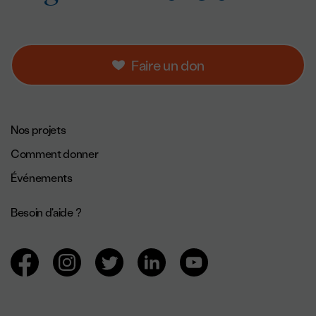
Faire un don
Navigation de pied de page.
Nos projets
Comment donner
Événements
Besoin d'aide ?
Navigation des réseaux sociaux.