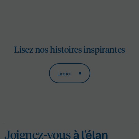
Lisez nos histoires inspirantes
Lire ici
Joignez-vous
à l’éla
Joignez-vous
à l’élan