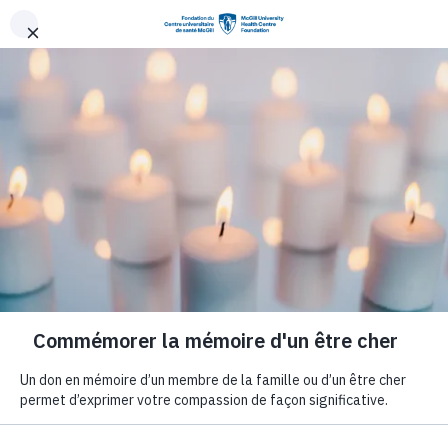
Aller au contenu principal
Trois femmes
pionnières en
soins
de santé
récompensées par
une Médaille de
l’Assemblée
nationale
2 décembre 2025
Communiqués de presse