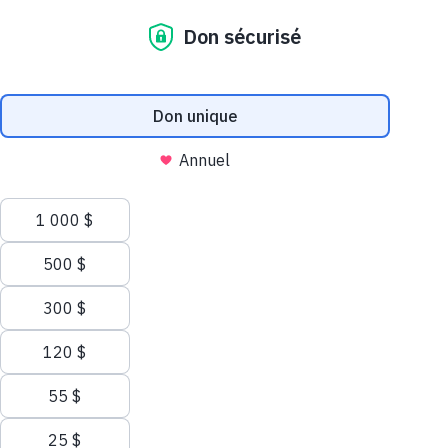
Nous utilisons des témoins (cookies) sur ce site
Nos témoins et ceux de nos partenaires aident à améliorer votre
expérience et analyser votre utilisation du site web. Pour tout
savoir sur les témoins, consultez notre
politique de confidentialité
.
Autoriser tous les témoins
Autoriser les témoins nécessaires
Faire un don
Gérer les témoins