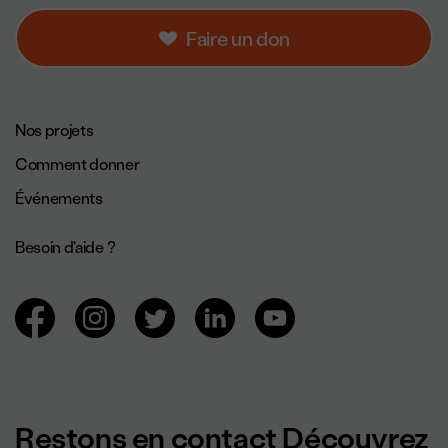
Faire un don
Navigation de pied de page.
Nos projets
Comment donner
Événements
Besoin d'aide ?
Navigation des réseaux sociaux.
Restons en contact Découvrez