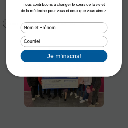
cancer du sein au
nous contribuons à changer le cours de la vie et
CUSM
de la médecine pour vous et ceux que vous aimez.
Communiqués de presse
6 novembre 2025
Type
your
name
Type
your
email
Je m'inscris!