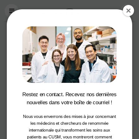
Aller au contenu principal
La campagne Raise
Craze, un
partenariat entre la
Fondation du
CUSM, The Beat
92.5 et Pink in the
Restez en contact. Recevez nos dernières
City, recueille
nouvelles dans votre boîte de courriel !
162,160 $ pour les
Nous vous enverrons des mises à jour concernant
soins contre le
les médecins et chercheurs de renommée
internationale qui transforment les soins aux
patients au CUSM, vous montreront comment