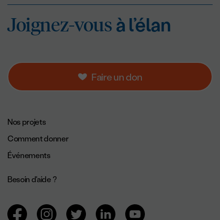
Joignez-vous
à l’éla
Joignez-vous
à l’élan
Faire un don
Navigation de pied de page.
Nos projets
Comment donner
Événements
Besoin d'aide ?
Navigation des réseaux sociaux.