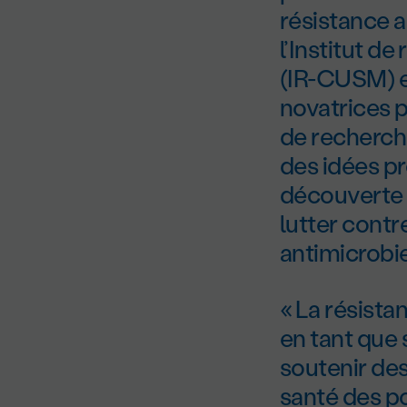
résistance a
l’Institut d
(IR-CUSM) et
novatrices p
de recherch
des idées pr
découverte 
lutter contr
antimicrobi
« La résista
en tant que 
soutenir des
santé des p