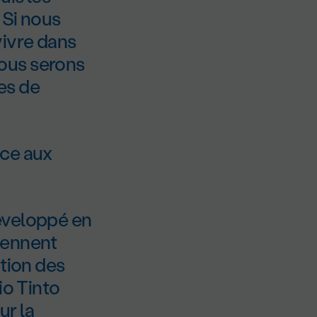
 Si nous
vivre dans
ous serons
es de
nce aux
éveloppé en
iennent
ution des
io Tinto
ur la