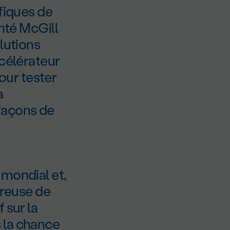
ifiques de
anté McGill
lutions
ccélérateur
our tester
a
façons de
 mondial et,
ureuse de
 sur la
 la chance