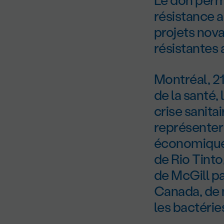
résistance 
projets novat
résistantes
Montréal, 2
de la santé,
crise sanitai
représenter
économique 
de Rio Tinto
de McGill p
Canada, de 
les bactérie