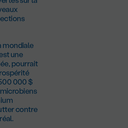
uveaux
nfections
n mondiale
 est une
sée, pourrait
rospérité
 500 000 $
timicrobiens
nium
tter contre
réal.