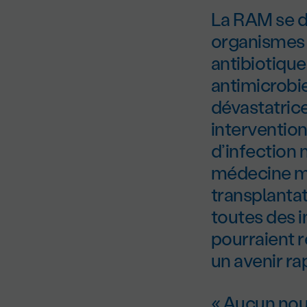
La RAM se d
organismes 
antibiotique
antimicrobi
dévastatrice
intervention
d’infection 
médecine mo
transplantat
toutes des i
pourraient 
un avenir r
« Aucun nouv