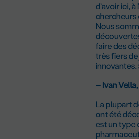
d’avoir ici,
chercheurs d
Nous sommes
découvertes
faire des d
très fiers d
innovantes. 
– Ivan Vella
La plupart d
ont été déco
est un type 
pharmaceuti