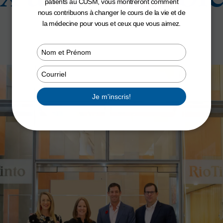
patients au CUSM, vous montreront comment
nous contribuons à changer le cours de la vie et de
la médecine pour vous et ceux que vous aimez.
Type
your
name
Type
your
email
Je m'inscris!