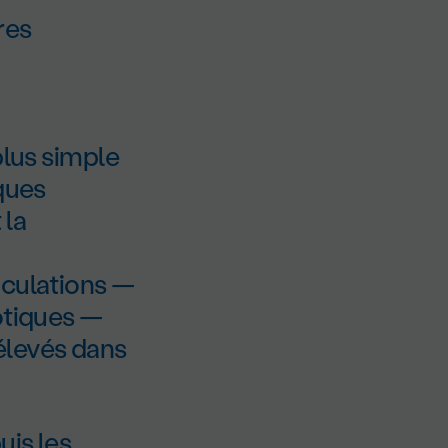
res
plus simple
sques
 la
iculations —
otiques —
élevés dans
uis les