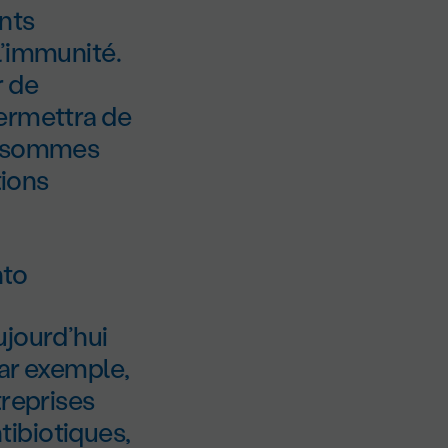
ents
l’immunité.
r de
permettra de
us sommes
tions
nto
ujourd’hui
par exemple,
treprises
ibiotiques,