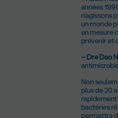
années 1990,
n’agissons p
un monde po
en mesure d
prévenir et d
– Dre Dao 
antimicrobi
Non seuleme
plus de 20 
rapidement i
bactéries ré
permettra d