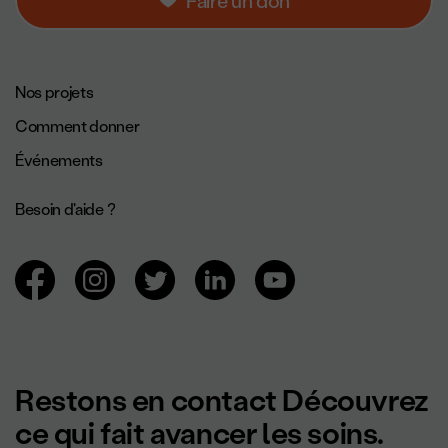
Faire un don
Navigation de pied de page.
Nos projets
Comment donner
Événements
Besoin d'aide ?
Navigation des réseaux sociaux.
Restons en contact Découvrez
ce qui fait avancer les soins.