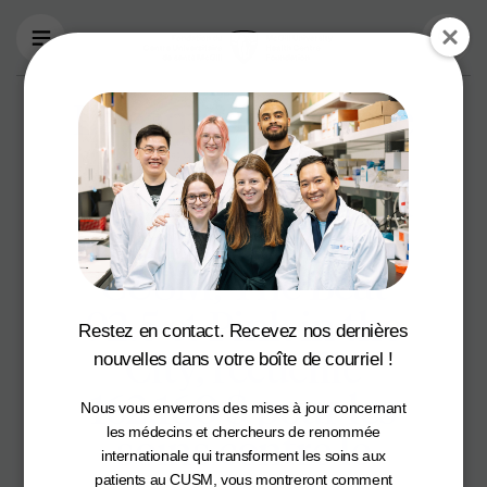
Aller au contenu principal
La campagne Raise
Craze, un
partenariat entre la
Fondation du
CUSM, The Beat
92.5 et Pink in the
Restez en contact. Recevez nos dernières
City, recueille
nouvelles dans votre boîte de courriel !
162,160 $ pour les
Nous vous enverrons des mises à jour concernant
soins contre le
les médecins et chercheurs de renommée
internationale qui transforment les soins aux
patients au CUSM, vous montreront comment