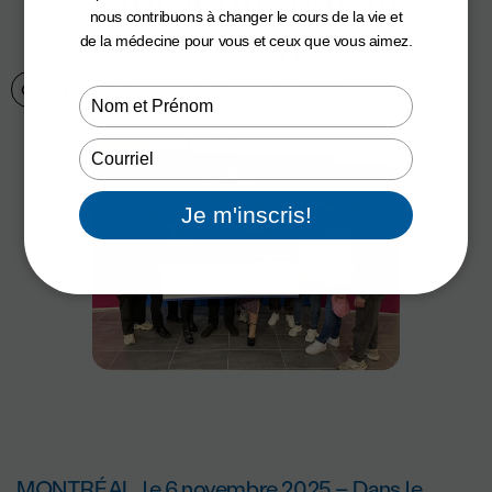
cancer du sein au
nous contribuons à changer le cours de la vie et
CUSM
de la médecine pour vous et ceux que vous aimez.
Communiqués de presse
6 novembre 2025
Type
your
name
Type
your
email
Je m'inscris!
MONTRÉAL, le 6 novembre 2025 – Dans le