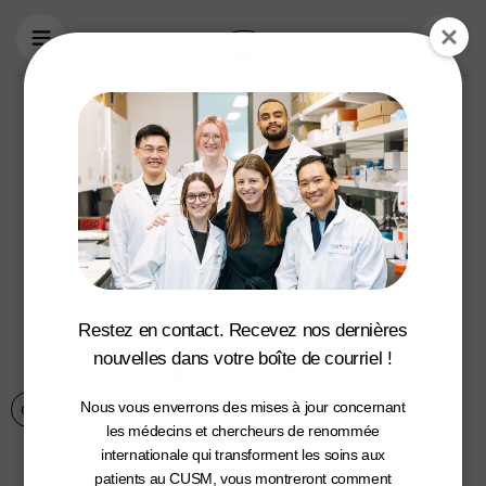
Aller au contenu principal
La Banque
Nationale fait un
don de 1,7 M$ pour
propulser la
recherche de
pointe en santé à
Restez en contact. Recevez nos dernières
l’IR-CUSM
nouvelles dans votre boîte de courriel !
Nous vous enverrons des mises à jour concernant
Communiqués de presse
18 octobre 2023
les médecins et chercheurs de renommée
internationale qui transforment les soins aux
patients au CUSM, vous montreront comment