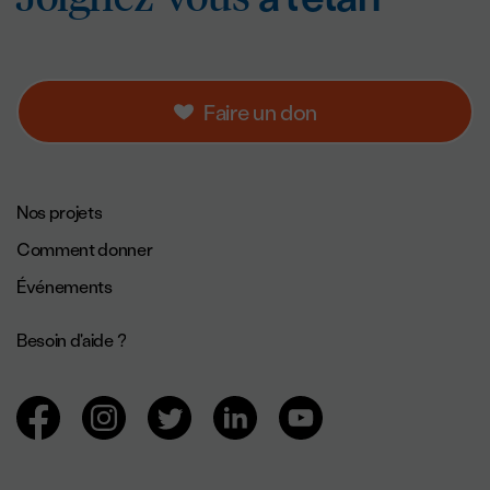
Faire un don
Navigation de pied de page.
Nos projets
Comment donner
Événements
Besoin d'aide ?
Navigation des réseaux sociaux.