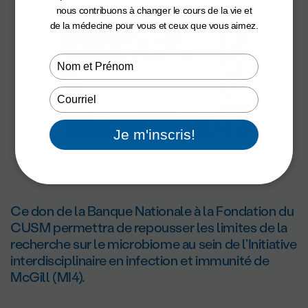
nous contribuons à changer le cours de la vie et
de la médecine pour vous et ceux que vous aimez.
Type
your
name
Type
your
email
Je m'inscris!
Ce don de la Banque Nationale à la Fondation du
CUSM permettra de repousser les limites de la
recherche sur le microbiome au sein de l’Initiative
interdisciplinaire en infection et immunité de
McGill (MI4).