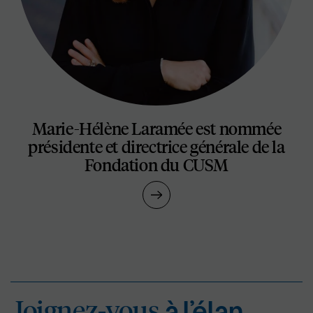
Marie-Hélène Laramée est nommée
présidente et directrice générale de la
Fondation du CUSM
Joignez-vous
à l’éla
Joignez-vous
à l’élan