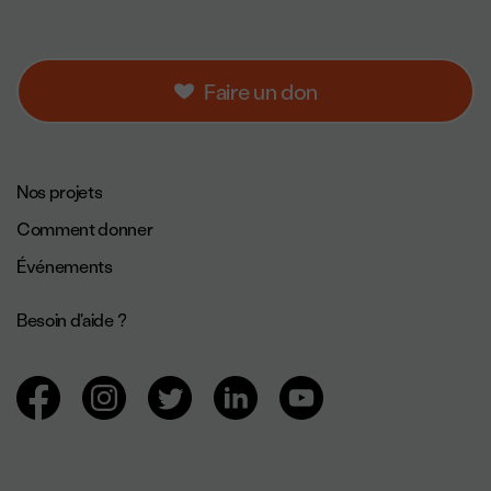
Faire un don
Navigation de pied de page.
Nos projets
Comment donner
Événements
Besoin d'aide ?
Navigation des réseaux sociaux.