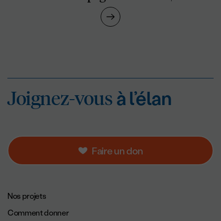
Joignez-vous
à l’éla
Joignez-vous
à l’élan
Faire un don
Navigation de pied de page.
Nos projets
Comment donner