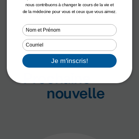
nous contribuons à changer le cours de la vie et
de la médecine pour vous et ceux que vous aimez.
Type
your
name
Type
your
email
Je m'inscris!
Prochaine
nouvelle