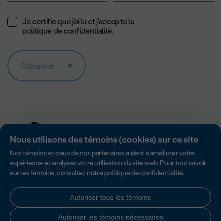
Je certifie que j'ai lu et j'accepte la
politique de confidentialité
.
S'abonner
Nous utilisons des témoins (cookies) sur ce site
Nos témoins et ceux de nos partenaires aident à améliorer votre
expérience et analyser votre utilisation du site web. Pour tout savoir
sur les témoins, consultez notre
politique de confidentialité
.
Accredité par Imagine Canada pour son excellence en matière de
responsabilité, de transparence et de gouvernance des organismes
sans but lucratif.
Autoriser tous les témoins
Autoriser les témoins nécessaires