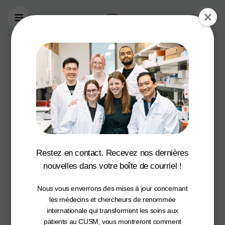
Aller au contenu principal
Une nouvelle
campagne de 200
millions de dollars
de La fondation du
CUSM vise à
stimuler la
Restez en contact. Recevez nos dernières
recherche sur
nouvelles dans votre boîte de courriel !
COVID-19 à
Nous vous enverrons des mises à jour concernant
Montréal
les médecins et chercheurs de renommée
internationale qui transforment les soins aux
patients au CUSM, vous montreront comment