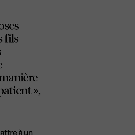
hoses
 fils
s
e
 manière
patient »,
attre à un