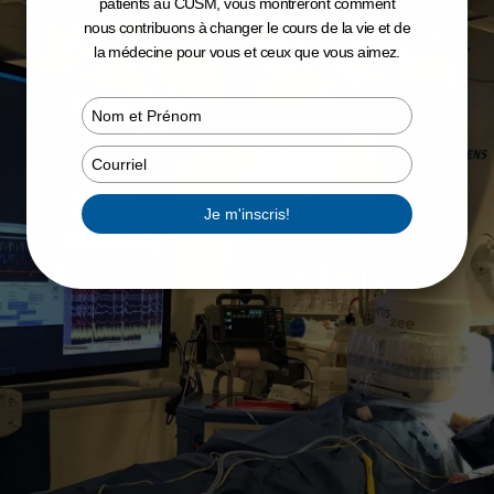
patients au CUSM, vous montreront comment
nous contribuons à changer le cours de la vie et de
la médecine pour vous et ceux que vous aimez.
Type
your
name
Type
your
email
Je m'inscris!