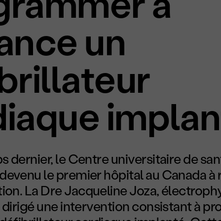
grammer à
tance un
brillateur
diaque implan
 dernier, le Centre universitaire de sa
devenu le premier hôpital au Canada à r
ion. La D
re
Jacqueline Joza, électrophy
 dirigé une intervention consistant à 