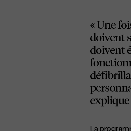
« Une foi
doivent s
doivent ê
fonction
défibril
personnal
explique 
La programma