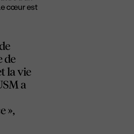
le cœur est
 de
e de
t la vie
CUSM a
e »,