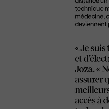
distance un 
technique m
médecine, où
deviennent 
« Je suis
et d’élec
Joza. « N
assurer q
meilleurs
accès à 