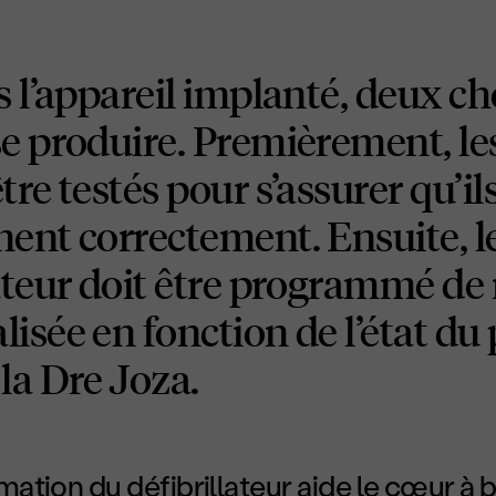
s l’appareil implanté, deux c
e produire. Premièrement, les
tre testés pour s’assurer qu’il
nent correctement. Ensuite, l
lateur doit être programmé de
isée en fonction de l’état du 
la D
re
Joza.
tion du défibrillateur aide le cœur à b