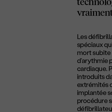
technolog
vraiment
Les défibril
spéciaux qui
mort subite
d’arythmie 
cardiaque. P
introduits d
extrémités d
implantée so
procédure so
défibrillate