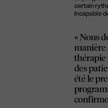
certain ryt
incapable de
« Nous d
manière à
thérapie 
des patie
été le pr
programme
confirme