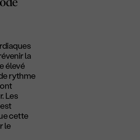
iode
ardiaques
évenir la
e élevé
 de rythme
sont
r. Les
 est
que cette
r le