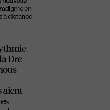
e nouvelle
aradigme en
s à distance
arythmie
la D
re
 nous
s aient
des