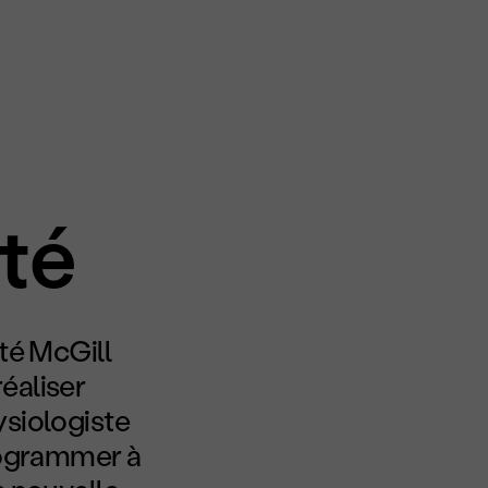
té
nté McGill
éaliser
siologiste
programmer à