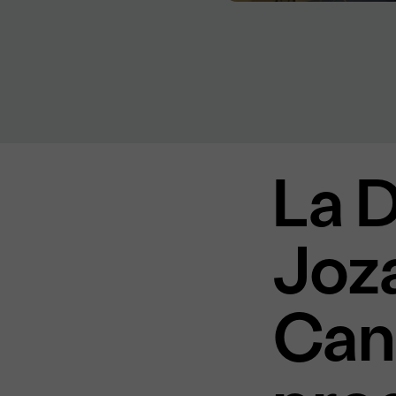
La 
Joza
Can