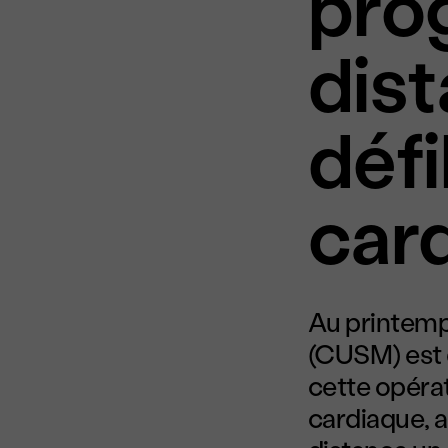
pro
dis
défi
car
Au printemps
(CUSM) est 
cette opérat
cardiaque, a