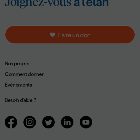
Joignez-vous
à l’éla
Joignez-vous
à l’élan
Faire un don
Navigation de pied de page.
Nos projets
Comment donner
Événements
Besoin d'aide ?
Navigation des réseaux sociaux.