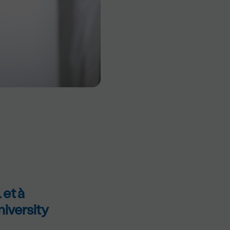
 et à
niversity