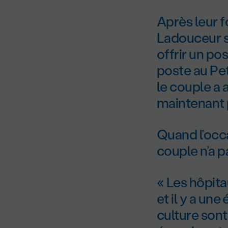
Après leur f
Ladouceur s
offrir un po
poste au Pe
le couple a 
maintenant p
Quand l’occa
couple n’a p
« Les hôpit
et il y a une
culture sont 