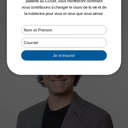
patients au CUSM, vous montreront comment
nous contribuons à changer le cours de la vie et de
la médecine pour vous et ceux que vous aimez.
Type
your
name
Type
your
email
Je m'inscris!