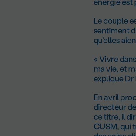
énergie est p
Le couple es
sentiment d
qu’elles aien
« Vivre dans
ma vie, et m
explique Dr 
En avril pro
directeur de
ce titre, il 
CUSM, qui tr
des soins cl