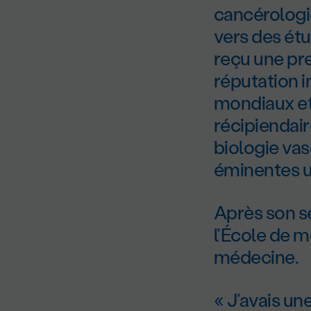
cancérologie
vers des étu
reçu une pr
réputation 
mondiaux et 
récipiendair
biologie vas
éminentes u
Après son sé
l’École de m
médecine.
« J’avais une