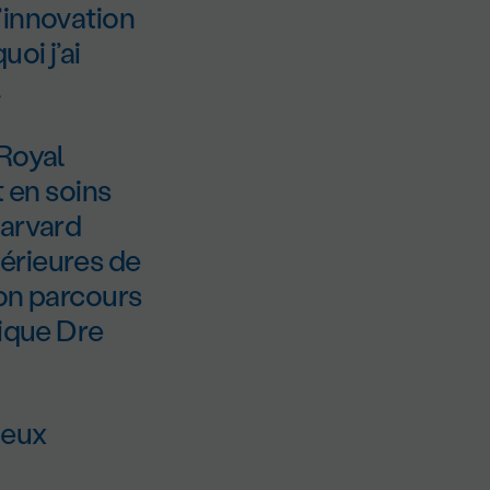
’innovation
oi j’ai
.
 Royal
t en soins
Harvard
érieures de
son parcours
rique Dre
deux