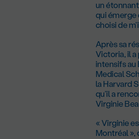
un étonnant 
qui émerge d
choisi de m’i
Après sa rés
Victoria, il
intensifs au
Medical Sch
la Harvard S
qu’il a renc
Virginie Be
« Virginie e
Montréal »,