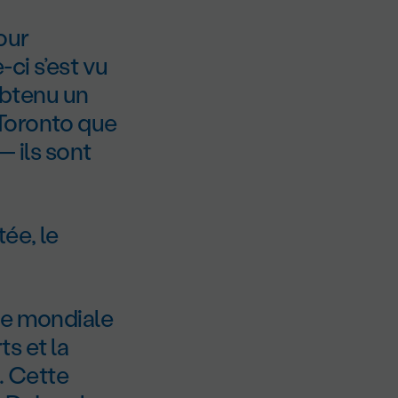
our
ci s’est vu
obtenu un
Toronto que
— ils sont
ée, le
se mondiale
ts et la
e. Cette