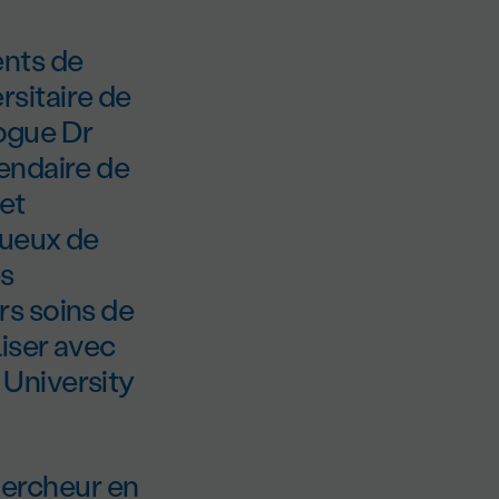
ents de
sitaire de
logue Dr
endaire de
et
tueux de
es
rs soins de
iser avec
University
chercheur en