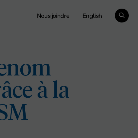
English
Nous joindre
renom
âce à la
USM