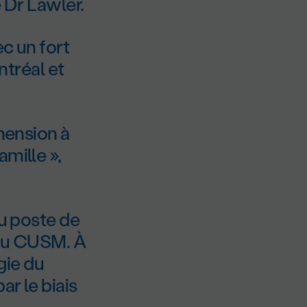
e Dr Lawler.
c un fort
tréal et
imension à
mille »,
au poste de
s au CUSM. À
ogie du
r le biais