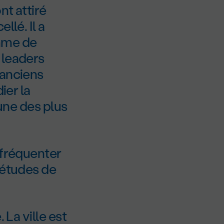
nt attiré
llé. Il a
amme de
 leaders
 anciens
ier la
 une des plus
 fréquenter
 études de
 La ville est