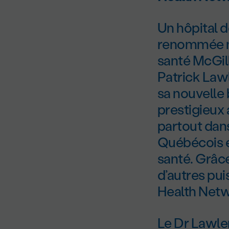
Un hôpital 
renommée mo
santé McGill
Patrick Law
sa nouvelle 
prestigieux
partout dans
Québécois e
santé. Grâc
d’autres pu
Health Netwo
Le Dr Lawler