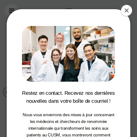
Aller au contenu principal
La Célébration de
Golf Jim Hindley a
recueilli plus de
323 000 $ pour le
Projet SDR
Infection et immunité
28 juillet 2025
Restez en contact. Recevez nos dernières
nouvelles dans votre boîte de courriel !
Nous vous enverrons des mises à jour concernant
les médecins et chercheurs de renommée
internationale qui transforment les soins aux
patients au CUSM, vous montreront comment