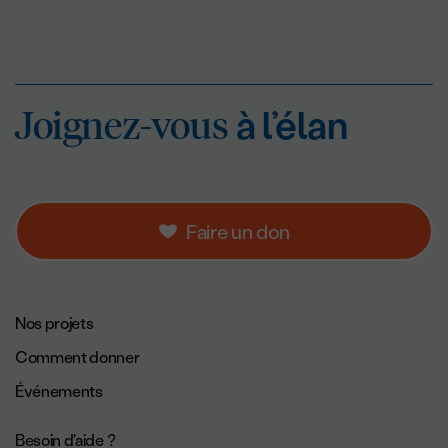
Joignez-vous
à l’éla
Joignez-vous
à l’élan
Faire un don
Navigation de pied de page.
Nos projets
Comment donner
Événements
Besoin d'aide ?