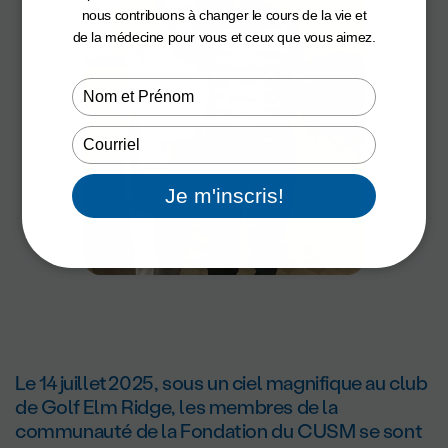
nous contribuons à changer le cours de la vie et
de la médecine pour vous et ceux que vous aimez.
Type
your
name
Type
your
email
Je m'inscris!
Le 14 juillet 2025, sous un ciel magnifique au club
de Golf Elm Ridge, les membres de la
communauté de la Fondation du CUSM se sont