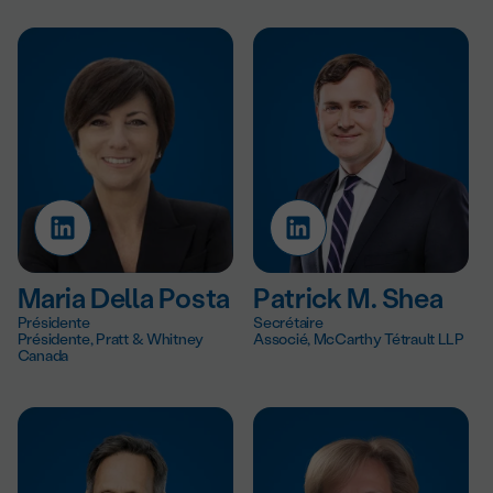
Maria Della Posta
Patrick M. Shea
Présidente
Secrétaire
Présidente, Pratt & Whitney
Associé, McCarthy Tétrault LLP
Canada