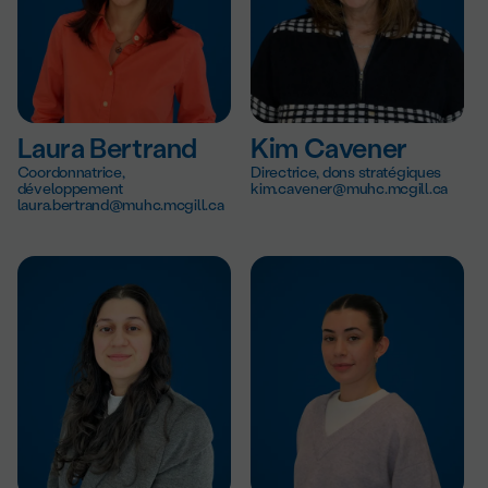
Laura Bertrand
Kim Cavener
Coordonnatrice,
Directrice, dons stratégiques
développement
kim.cavener@muhc.mcgill.ca
laura.bertrand@muhc.mcgill.ca