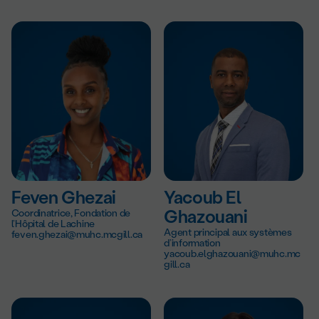
Feven Ghezai
Yacoub El
Coordinatrice, Fondation de
Ghazouani
l’Hôpital de Lachine
Agent principal aux systèmes
feven.ghezai@muhc.mcgill.ca
d’information
yacoub.elghazouani@muhc.mc
gill.ca