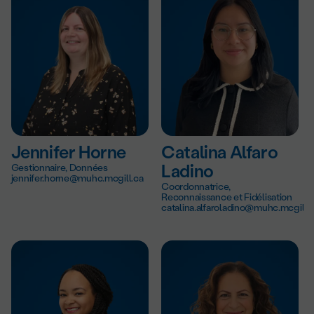
Jennifer Horne
Catalina Alfaro
Gestionnaire, Données
Ladino
jennifer.horne@muhc.mcgill.ca
Coordonnatrice,
Reconnaissance et Fidélisation
catalina.alfaroladino@muhc.mcgill.