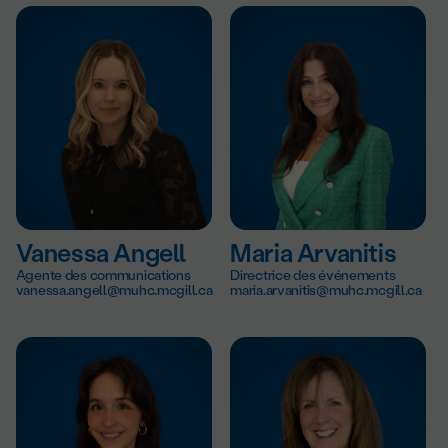
Vanessa Angell
Maria Arvanitis
Agente des communications
Directrice des événements
vanessa.angell@muhc.mcgill.ca
maria.arvanitis@muhc.mcgill.ca