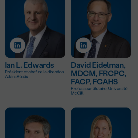
Ian L. Edwards
David Eidelman,
Président et chef de la direction
MDCM, FRCPC,
AtkinsRéalis
FACP, FCAHS
Professeur titulaire, Université
McGill