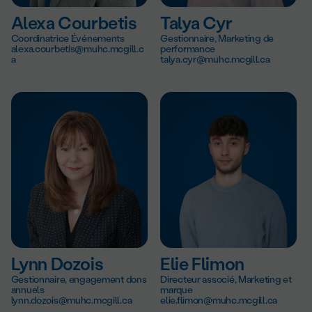
Alexa Courbetis
Talya Cyr
Coordinatrice Événements
Gestionnaire, Marketing de
alexa.courbetis@muhc.mcgill.c
performance
a
talya.cyr@muhc.mcgill.ca
Lynn Dozois
Elie Flimon
Gestionnaire, engagement dons
Directeur associé, Marketing et
annuels
marque
lynn.dozois@muhc.mcgill.ca
elie.flimon@muhc.mcgill.ca