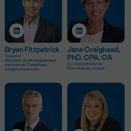
Bryan Fitzpatrick
Jane Craighead,
Trésorier
PhD, CPA, CA
Directeur du développement
Co vice-présidente
commercial, Pomerleau
Directrice de société
infrastructure civile