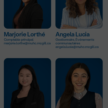
Marjorie Lorthé
Angela Lucia
Comptable principal
Gestionnaire, Événements
marjorie.lorthe@muhc.mcgill.ca
communautaires
angela.lucia@muhc.mcgill.ca