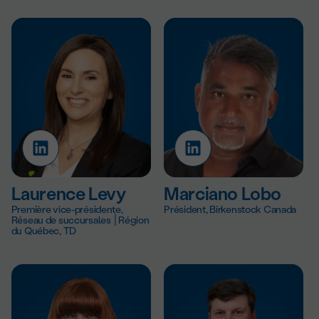
Laurence Levy
Marciano Lobo
Première vice-présidente,
Président, Birkenstock Canada
Réseau de succursales ׀Région
du Québec, TD