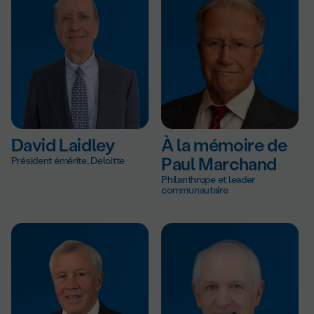
David Laidley
À la mémoire de
Président émérite, Deloitte
Paul Marchand
Philanthrope et leader
communautaire