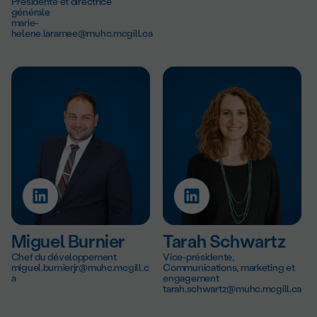
Présidente et directrice
générale
marie-
helene.laramee@muhc.mcgill.ca
Miguel Burnier
Tarah Schwartz
Chef du développement
Vice-présidente,
miguel.burnierjr@muhc.mcgill.c
Communications, marketing et
a
engagement
tarah.schwartz@muhc.mcgill.ca