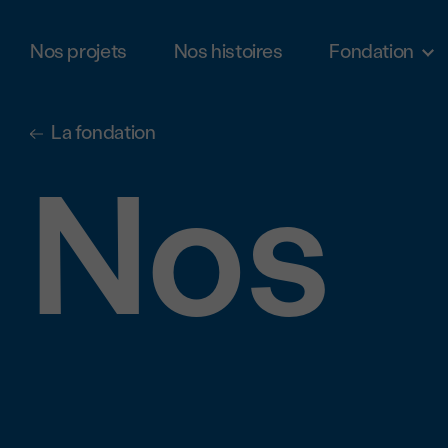
Nos projets
Nos histoires
Fondation
Aller au contenu principal
La fondation
Nos r
Nos