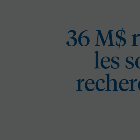
36 M$ r
les s
recher