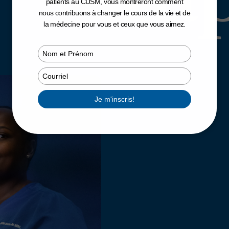
patients au CUSM, vous montreront comment
nous contribuons à changer le cours de la vie et de
la médecine pour vous et ceux que vous aimez.
Type
your
name
Type
your
email
Je m'inscris!