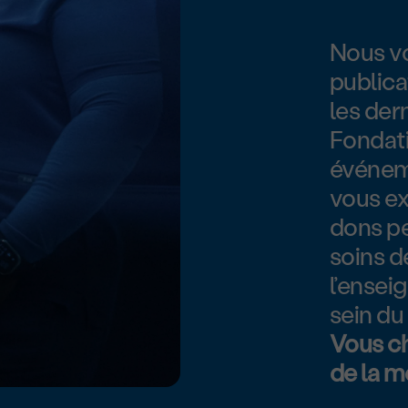
Nous vo
publica
les der
Fondat
événeme
vous e
dons pe
soins d
l’ensei
sein d
Vous ch
de la m