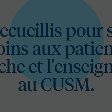
ecueillis pour 
oins aux patien
che et l'ensei
au CUSM.