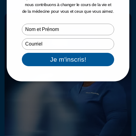
nous contribuons à changer le cours de la vie et
de la médecine pour vous et ceux que vous aimez.
Type
your
name
Type
your
email
Je m'inscris!