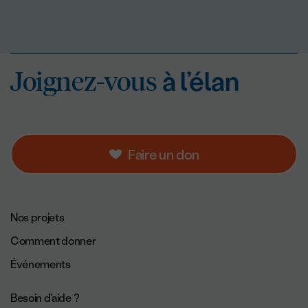
Joignez-vous
à l’éla
Joignez-vous
à l’élan
Faire un don
Navigation de pied de page.
Nos projets
Comment donner
Événements
Besoin d'aide ?