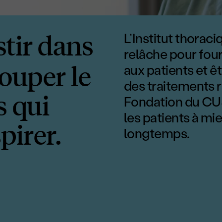
g></stron
stir dans
L’Institut thorac
relâche pour four
ouper le
aux patients et êt
des traitements r
s qui
Fondation du CUS
les patients à mie
pirer.
longtemps.