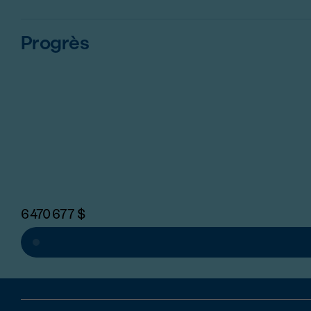
Progrès
6 470 677
$