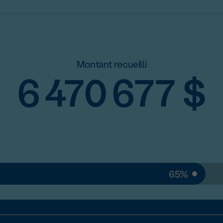
Montant recueilli
6 470 677
$
65%