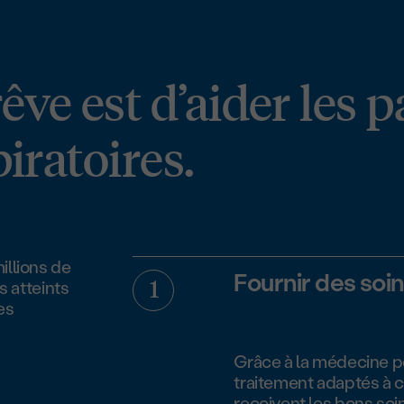
ve est d’aider les p
iratoires.
illions de
Fournir des soi
s atteints
es
Grâce à la médecine p
traitement adaptés à 
reçoivent les bons so