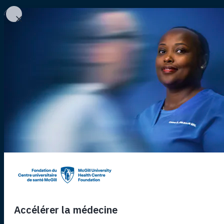
Nos projets
Nos histoires
Fondation
Aller au contenu principal
Retour aux projets
Respiratoire
Médecine 
Mieux Res