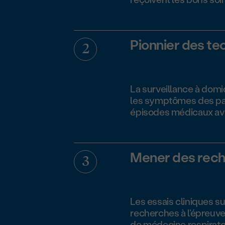
Pionnier des te
La surveillance à domic
les symptômes des patie
épisodes médicaux avan
Mener des rech
Les essais cliniques s
recherches à l’épreuv
de médecine respiratoi