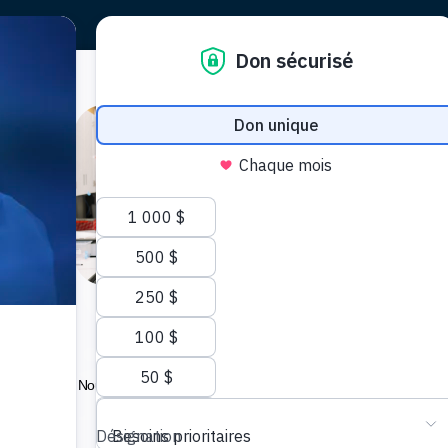
respiratoi
Restez en contact. Recevez nos dernières
pirer
nouvelles dans votre boîte de courriel !
Nous vous enverrons des mises à jour concernant
les médecins et chercheurs de renommée
internationale qui transforment les soins aux