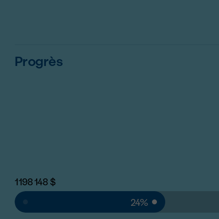
Progrès
1 198 148
$
24%