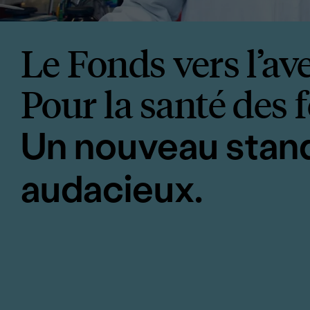
<p>Le Fon
Le Fonds vers l’ave
Pour la santé de
Un nouveau stan
audacieux.