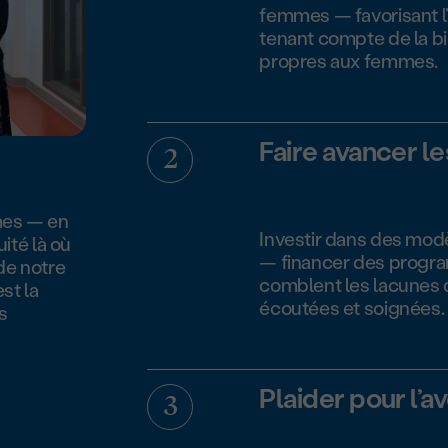
femmes — favorisant l’
tenant compte de la b
propres aux femmes.
Faire avancer l
mes — en
Investir dans des mod
uité là où
— financer des progra
 de notre
comblent les lacunes d
est la
écoutées et soignées.
s
Plaider pour l’