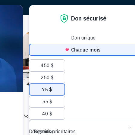
 des femme
Restez en contact. Recevez nos dernières
.
nouvelles dans votre boîte de courriel !
Nous vous enverrons des mises à jour concernant
les médecins et chercheurs de renommée
internationale qui transforment les soins aux