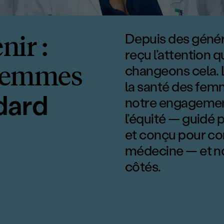
ds vers l
nir :
Depuis des génér
reçu l’attention 
s femmes
changeons cela. L
la santé des fem
dard
notre engagement
l’équité — guidé p
et conçu pour com
médecine — et no
côtés.