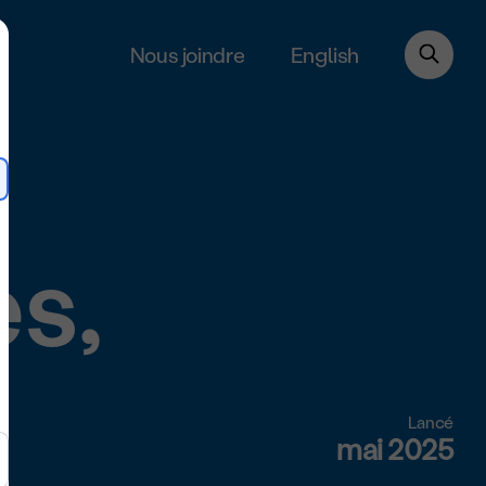
English
Nous joindre
s,
Lancé
mai 2025