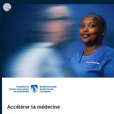
Nos projets
Nos histoires
Fondation
Aller au contenu principal
Retour aux projets
Autres Initiatives
La santé
réinventée