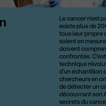
ng>Soins d
Le cancer n’est pa
on
existe plus de 20
tous leur propre
soient en mesure 
doivent comprend
confrontés. C’es
technique révoluti
d’un échantillon d
chercheurs en o
de détecter un c
découvrant son A
secrets du cancer