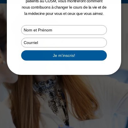
opsie l
patients au CUSM, vous montreront comment
nous contribuons à changer le cours de la vie et de
la médecine pour vous et ceux que vous aimez.
Type
your
name
Type
your
email
Je m'inscris!