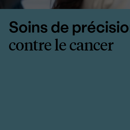
<p><stro
Soins de précisi
contre le cancer