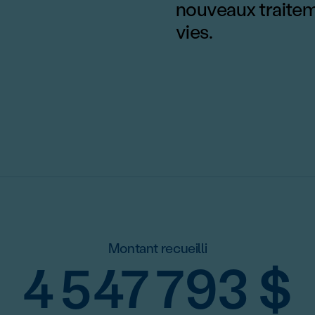
nouveaux traitem
vies.
Montant recueilli
4 547 793
$