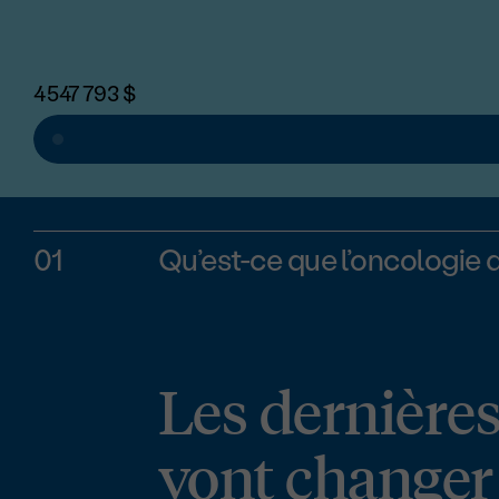
4 547 793
$
01
Qu’est-ce que l’oncologie 
Les dernières
vont changer 