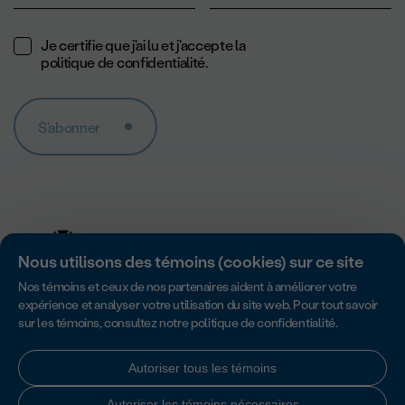
Je certifie que j'ai lu et j'accepte la
politique de confidentialité
.
S'abonner
Nous utilisons des témoins (cookies) sur ce site
Nos témoins et ceux de nos partenaires aident à améliorer votre
expérience et analyser votre utilisation du site web. Pour tout savoir
sur les témoins, consultez notre
politique de confidentialité
.
Accredité par Imagine Canada pour son excellence en matière de
responsabilité, de transparence et de gouvernance des organismes
sans but lucratif.
Autoriser tous les témoins
Autoriser les témoins nécessaires