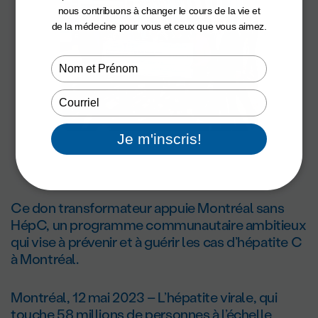
nous contribuons à changer le cours de la vie et
de la médecine pour vous et ceux que vous aimez.
Type
your
name
Type
your
email
Je m'inscris!
Ce don transformateur appuie Montréal sans
HépC, un programme communautaire ambitieux
qui vise à prévenir et à guérir les cas d’hépatite C
à Montréal.
Montréal, 12 mai 2023 – L’hépatite virale, qui
touche 58 millions de personnes à l’échelle