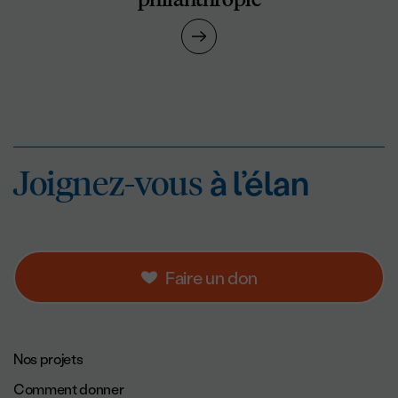
Joignez-vous
à l’éla
Joignez-vous
à l’élan
Faire un don
Navigation de pied de page.
Nos projets
Comment donner