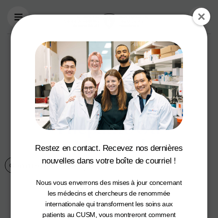
Aller au contenu principal
La Banque Scotia
fait un don de 1,35
million de dollars
pour éradiquer
l’hépatite C à
Montréal
Restez en contact. Recevez nos dernières
nouvelles dans votre boîte de courriel !
Communiqués de presse
12 mai 2023
Nous vous enverrons des mises à jour concernant
les médecins et chercheurs de renommée
internationale qui transforment les soins aux
patients au CUSM, vous montreront comment