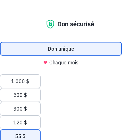
du CUSM
9 juin 2026
Dans les nouvelles
Nous utilisons des témoins (cookies) sur ce site
Nos témoins et ceux de nos partenaires aident à améliorer votre
expérience et analyser votre utilisation du site web. Pour tout
savoir sur les témoins, consultez notre
politique de confidentialité
.
Autoriser tous les témoins
Autoriser les témoins nécessaires
Faire un don
Gérer les témoins