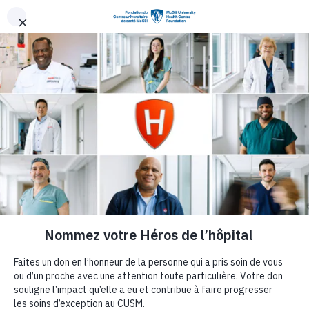
Aller au contenu principal
Le gala Le Bal
Rouge de la
Fondation du
CUSM recueille un
montant record de
2 223 306 $ pour
accélérer les
découvertes en
santé au site Glen