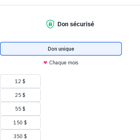
Montréal
29 septembre 2025
Communiqués de presse
Nous utilisons des témoins (cookies) sur ce site
Nos témoins et ceux de nos partenaires aident à améliorer votre
expérience et analyser votre utilisation du site web. Pour tout
savoir sur les témoins, consultez notre
politique de confidentialité
.
Autoriser tous les témoins
Autoriser les témoins nécessaires
Faire un don
Gérer les témoins