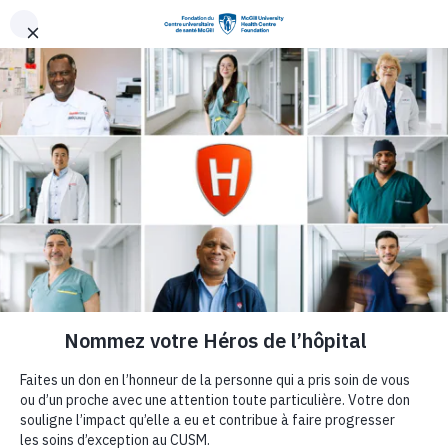
Aller au contenu principal
La première
édition de la
Course vers la
Percée de la
Fondation du
CUSM remporte
un
franc succès lors
du Marathon de