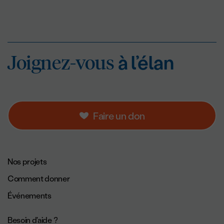
Joignez-vous
à l’éla
Joignez-vous
à l’élan
Faire un don
Navigation de pied de page.
Nos projets
Comment donner
Événements
Besoin d'aide ?