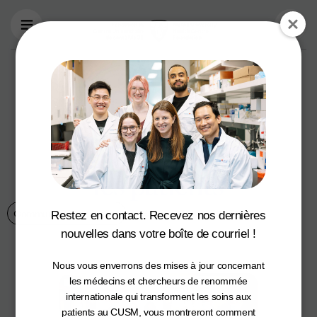
Aller au contenu principal
CIBC offre 1 M$ au
CUSM pour
soutenir l’avenir
des soins axés sur
les patients
Communiqués de presse
14 June 2022
Restez en contact. Recevez nos dernières
nouvelles dans votre boîte de courriel !
Nous vous enverrons des mises à jour concernant
les médecins et chercheurs de renommée
internationale qui transforment les soins aux
patients au CUSM, vous montreront comment