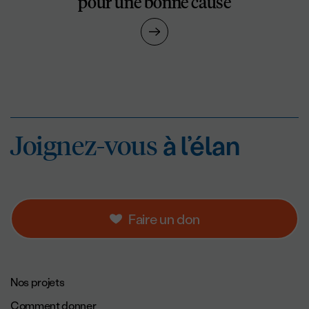
pour une bonne cause
Joignez-vous
à l’éla
Joignez-vous
à l’élan
Faire un don
Navigation de pied de page.
Nos projets
Comment donner