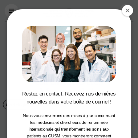
Aller au contenu principal
Un nouveau centre
d’excellence en
cardiologie pour
favoriser la santé
cardiaque des
Montréalais
Restez en contact. Recevez nos dernières
nouvelles dans votre boîte de courriel !
Cardiologie
30 novembre 2022
Nous vous enverrons des mises à jour concernant
les médecins et chercheurs de renommée
internationale qui transforment les soins aux
patients au CUSM, vous montreront comment