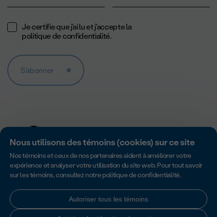
Je certifie que j'ai lu et j'accepte la
politique de confidentialité
.
S'abonner
Nous utilisons des témoins (cookies) sur ce site
Nos témoins et ceux de nos partenaires aident à améliorer votre
expérience et analyser votre utilisation du site web. Pour tout savoir
sur les témoins, consultez notre
politique de confidentialité
.
Accredité par Imagine Canada pour son excellence en matière de
responsabilité, de transparence et de gouvernance des organismes
sans but lucratif.
Autoriser tous les témoins