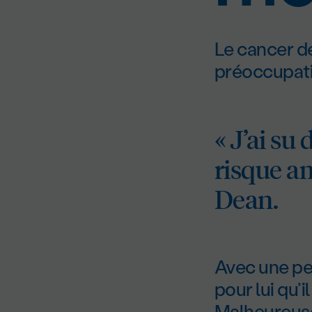
Le cancer de
préoccupat
« J’ai su
risque am
Dean.
Avec une pea
pour lui qu’i
Malheureusem