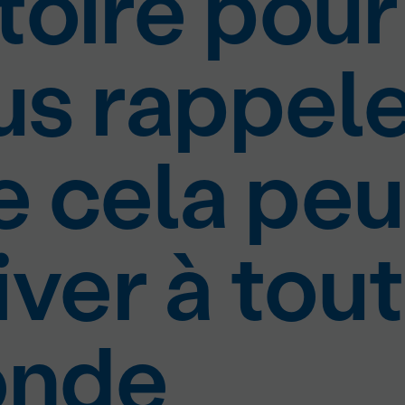
toire pour
us rappel
e cela peu
iver à tout
nde