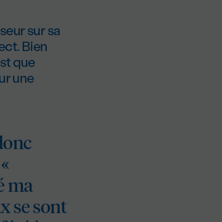
seur sur sa
ect. Bien
est que
our une
 donc
 «
ré ma
x se sont