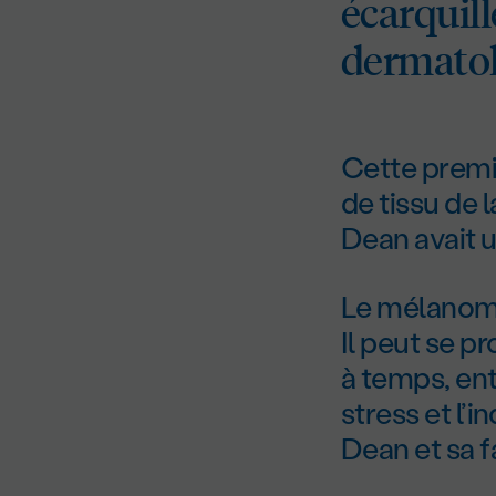
écarquill
dermatol
Cette premiè
de tissu de 
Dean avait 
Le mélanome 
Il peut se pr
à temps, en
stress et l’
Dean et sa f