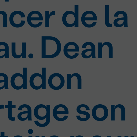
ncer de la
au. Dean
addon
rtage son