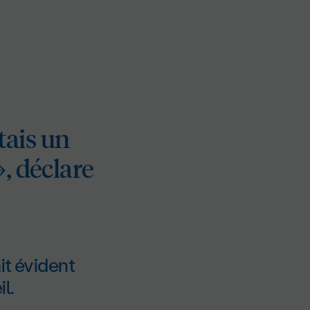
tais un
, déclare
it évident
l.