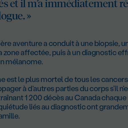
és et il m’a immédiatement ré
ogue. »
re aventure a conduit à une biopsie, un
la zone affectée, puis à un diagnostic eff
un mélanome.
est le plus mortel de tous les cancers 
opager à d’autres parties du corps s’il n’e
traînant 1 200 décès au Canada chaque 
inquiétude liés au diagnostic ont grande
amille.