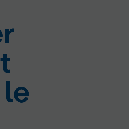
er
t
 le