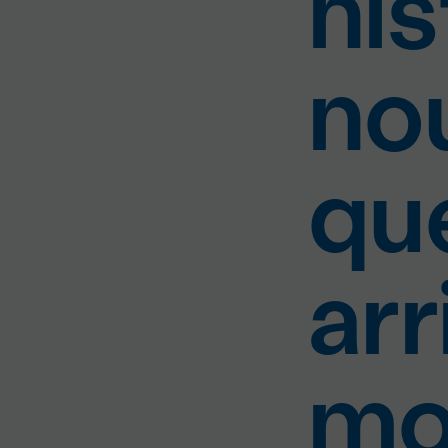
his
no
qu
arr
mo