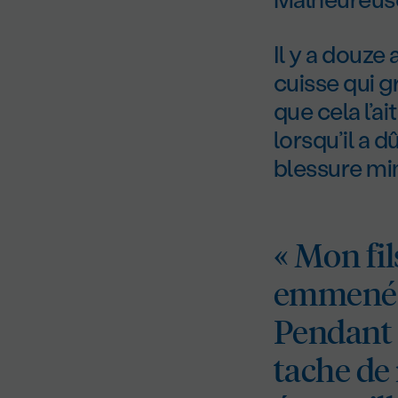
Il y a douze
cuisse qui g
que cela l’ai
lorsqu’il a 
blessure min
« Mon fil
emmené à 
Pendant 
tache de