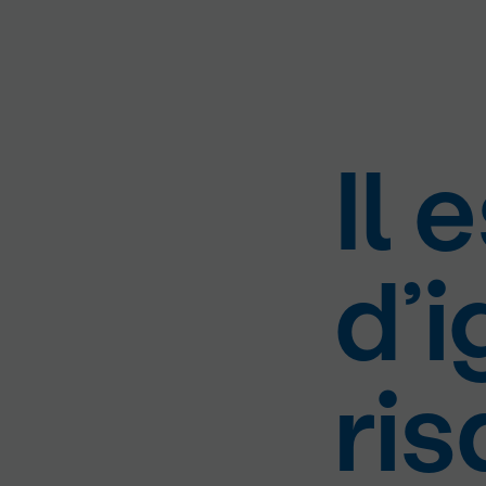
Il 
d’i
ri