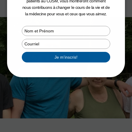
patients au CUSM, vous montreront comment
nous contribuons à changer le cours de la vie et de
la médecine pour vous et ceux que vous aimez.
Type
your
name
Type
your
email
Je m'inscris!