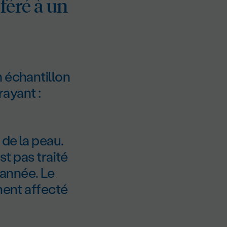
féré à un
 échantillon
rayant :
de la peau.
st pas traité
année. Le
ment affecté