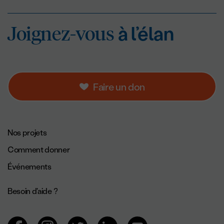
Joignez-vous
à l’éla
Joignez-vous
à l’élan
Faire un don
Navigation de pied de page.
Nos projets
Comment donner
Événements
Besoin d'aide ?
Navigation des réseaux sociaux.