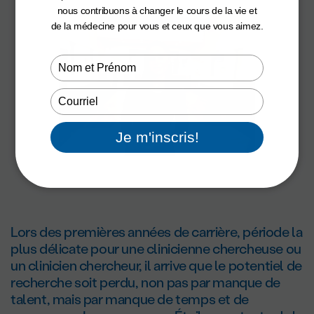
nous contribuons à changer le cours de la vie et
de la médecine pour vous et ceux que vous aimez.
Type
your
name
Type
your
email
Je m'inscris!
Lors des premières années de carrière, période la
plus délicate pour une clinicienne chercheuse ou
un clinicien chercheur, il arrive que le potentiel de
recherche soit perdu, non pas par manque de
talent, mais par manque de temps et de