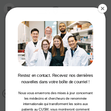
Aller au contenu principal
Rencontrez la Dre
Nermin Diab,
pneumologue du
CUSM et
récipiendaire du
prix Étoile
Restez en contact. Recevez nos dernières
montante
nouvelles dans votre boîte de courriel !
Nous vous enverrons des mises à jour concernant
Communauté du CUSM
23 février 2026
les médecins et chercheurs de renommée
internationale qui transforment les soins aux
patients au CUSM, vous montreront comment