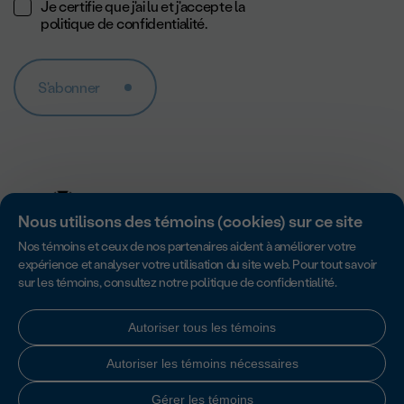
Je certifie que j'ai lu et j'accepte la
politique de confidentialité
.
S'abonner
Nous utilisons des témoins (cookies) sur ce site
Nos témoins et ceux de nos partenaires aident à améliorer votre
expérience et analyser votre utilisation du site web. Pour tout savoir
sur les témoins, consultez notre
politique de confidentialité
.
Accredité par Imagine Canada pour son excellence en matière de
responsabilité, de transparence et de gouvernance des organismes
sans but lucratif.
Autoriser tous les témoins
Autoriser les témoins nécessaires
Politique de confidentialité
|
Charte des droits du donateur
Gérer les témoins