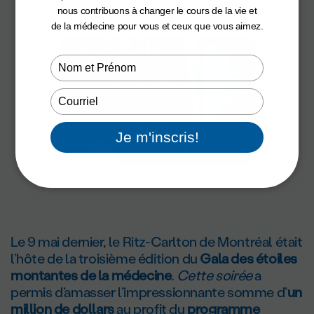
nous contribuons à changer le cours de la vie et
de la médecine pour vous et ceux que vous aimez.
Type
your
name
Type
your
email
Je m'inscris!
Le 9 mai dernier, le Ritz-Carlton de Montréal était
l’hôte de la troisième édition du
Gala des étoiles
montantes de la médecine
. Cette soirée
a
permis d’amasser l’impressionnante somme d’
un
million de dollars
au profit du
programme