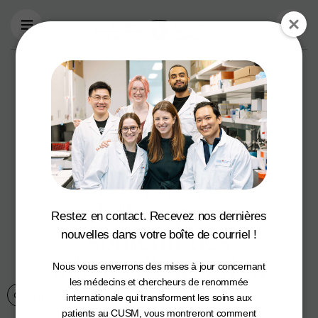
Aller au contenu principal
Le troisième Gala
des étoiles
montantes de la
médecine amasse
un million de
dollars pour
Restez en contact. Recevez nos dernières
soutenir des
nouvelles dans votre boîte de courriel !
talents d’exception
Nous vous enverrons des mises à jour concernant
les médecins et chercheurs de renommée
Communauté du CUSM
11 juin 2025
internationale qui transforment les soins aux
patients au CUSM, vous montreront comment