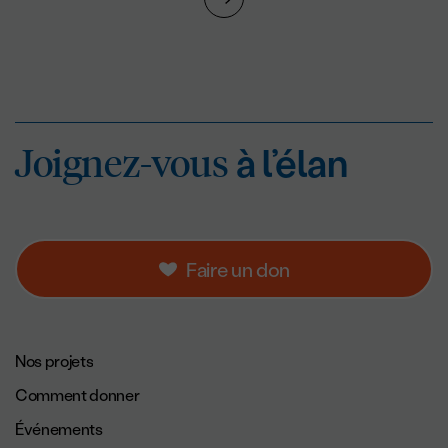
Joignez-vous
à l’éla
Joignez-vous
à l’élan
Faire un don
Navigation de pied de page.
Nos projets
Comment donner
Événements