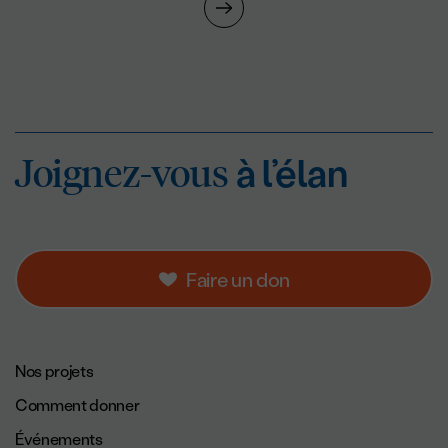
Joignez-vous
à l’éla
Joignez-vous
à l’élan
Faire un don
Navigation de pied de page.
Nos projets
Comment donner
Événements