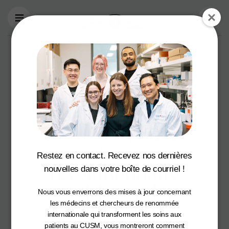
Aller au contenu principal
Le Lyceum des
femmes
helléniques de
Montréal amasse
150 000 $ pour le
test
Restez en contact. Recevez nos dernières
révolutionnaire
nouvelles dans votre boîte de courriel !
DOvEEgene lors
Nous vous enverrons des mises à jour concernant
d’une soirée
les médecins et chercheurs de renommée
internationale qui transforment les soins aux
patients au CUSM, vous montreront comment