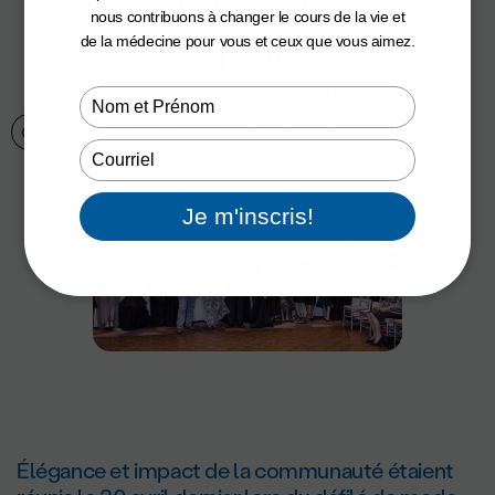
célébrant la mode,
nous contribuons à changer le cours de la vie et
l’espoir et
de la médecine pour vous et ceux que vous aimez.
l’innovation
Type
your
Communauté du CUSM
Santé des femmes
26 mai 2025
name
Type
your
email
Je m'inscris!
Élégance et impact de la communauté étaient