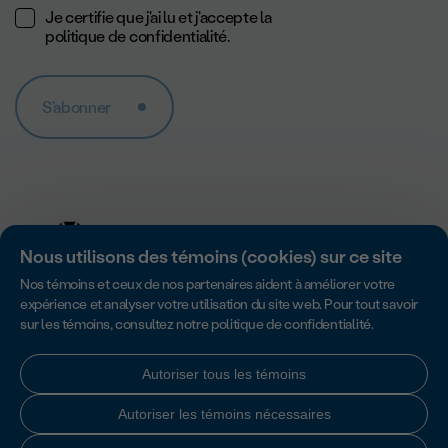
Je certifie que j'ai lu et j'accepte la
politique de confidentialité
.
S'abonner
Nous utilisons des témoins (cookies) sur ce site
Nos témoins et ceux de nos partenaires aident à améliorer votre
expérience et analyser votre utilisation du site web. Pour tout savoir
sur les témoins, consultez notre
politique de confidentialité
.
Accredité par Imagine Canada pour son excellence en matière de
responsabilité, de transparence et de gouvernance des organismes
sans but lucratif.
Autoriser tous les témoins
Autoriser les témoins nécessaires
Politique de confidentialité
|
Charte des droits du donateur