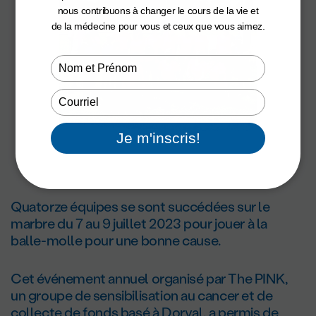
nous contribuons à changer le cours de la vie et
de la médecine pour vous et ceux que vous aimez.
Type
your
name
Type
your
email
Je m'inscris!
Quatorze équipes se sont succédées sur le
marbre du 7 au 9 juillet 2023 pour jouer à la
balle-molle pour une bonne cause.
Cet événement annuel organisé par The PINK,
un groupe de sensibilisation au cancer et de
collecte de fonds basé à Dorval, a permis de