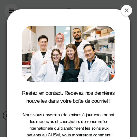
Aller au contenu principal
Le tournoi de
balle-molle
caritatif The PINK
permet de recueillir
des fonds pour
mettre fin au
Restez en contact. Recevez nos dernières
cancer du sein
nouvelles dans votre boîte de courriel !
Nous vous enverrons des mises à jour concernant
Communauté du CUSM
Santé des femmes
11 juillet 2023
les médecins et chercheurs de renommée
internationale qui transforment les soins aux
patients au CUSM, vous montreront comment