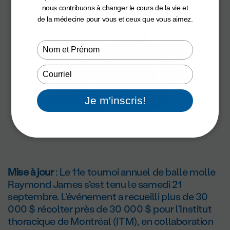
nous contribuons à changer le cours de la vie et
de la médecine pour vous et ceux que vous aimez.
Type
your
name
Type
your
email
Je m'inscris!
Mise à jour
: Le 11e tournoi annuel de balle molle
Raymond James s'est tenu le samedi 21
septembre. L'événement a recueilli plus de 30
000 $ récolter près de 30 000 $ pour l’Institut
thoracique de Montréal (ITM), en collaboration