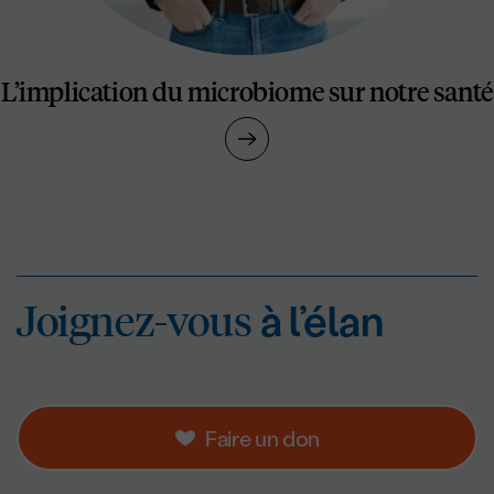
L’implication du microbiome sur notre santé
Joignez-vous
à l’éla
Joignez-vous
à l’élan
Faire un don