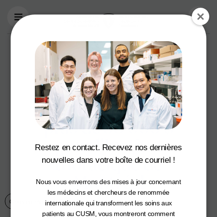
Aller au contenu principal
Le 11e tournoi
annuel de balle
molle de Raymond
James a recueilli
plus de 30 000 $
pour l'Institut
Restez en contact. Recevez nos dernières
thoracique de
nouvelles dans votre boîte de courriel !
Montréal
Nous vous enverrons des mises à jour concernant
les médecins et chercheurs de renommée
Communauté du CUSM
12 octobre 2023
internationale qui transforment les soins aux
patients au CUSM, vous montreront comment