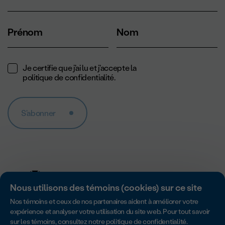
Prénom
Nom
Je certifie que j'ai lu et j'accepte la
politique de confidentialité
.
S'abonner
Nous utilisons des témoins (cookies) sur ce site
Nos témoins et ceux de nos partenaires aident à améliorer votre
expérience et analyser votre utilisation du site web. Pour tout savoir
sur les témoins, consultez notre
politique de confidentialité
.
Accredité par Imagine Canada pour son excellence en matière de