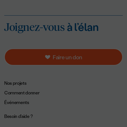
Joignez-vous
à l’éla
Joignez-vous
à l’élan
Faire un don
Navigation de pied de page.
Nos projets
Comment donner
Événements
Besoin d'aide ?