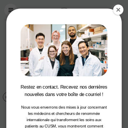
Aller au contenu principal
La Fondation du
CUSM ouvre la
voie à des
recherches
novatrices sur le
cancer au CUSM
Restez en contact. Recevez nos dernières
nouvelles dans votre boîte de courriel !
Cancer
29 juillet 2024
Nous vous enverrons des mises à jour concernant
les médecins et chercheurs de renommée
internationale qui transforment les soins aux
patients au CUSM, vous montreront comment