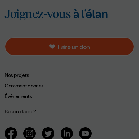
Joignez-vous
à l’éla
Joignez-vous
à l’élan
Faire un don
Navigation de pied de page.
Nos projets
Comment donner
Événements
Besoin d'aide ?
Navigation des réseaux sociaux.