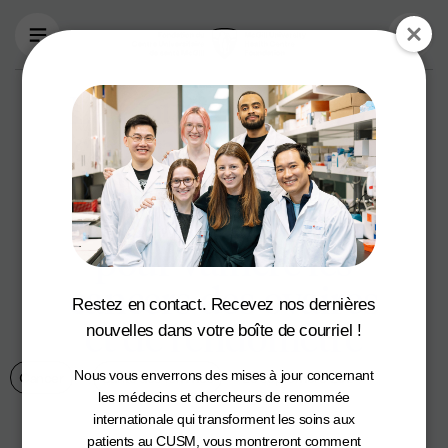
Aller au contenu principal
La Course OVIE : la
communauté de la
Fondation du
CUSM se mobilise
pour vaincre les
cancers des ovaires
Restez en contact. Recevez nos dernières
et de l’endomètre
nouvelles dans votre boîte de courriel !
Nous vous enverrons des mises à jour concernant
Cancer
Santé des femmes
23 septembre 2024
les médecins et chercheurs de renommée
internationale qui transforment les soins aux
patients au CUSM, vous montreront comment