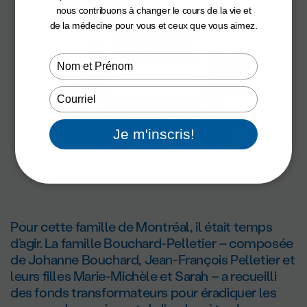
nous contribuons à changer le cours de la vie et
de la médecine pour vous et ceux que vous aimez.
Type
your
name
Type
your
email
Je m'inscris!
Pour cette famille de Montréal, il était temps
d’agir. La famille Bouchard-Pelletier – composée
de Johanne Bouchard, Jean-François Pelletier et
leurs filles Marie-Michèle et Sarah – a recueilli
des fonds transformateurs pour éradiquer les