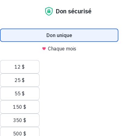
Nous utilisons des témoins (cookies) sur ce site
Nos témoins et ceux de nos partenaires aident à améliorer votre
expérience et analyser votre utilisation du site web. Pour tout
savoir sur les témoins, consultez notre
politique de confidentialité
.
Autoriser tous les témoins
Autoriser les témoins nécessaires
Faire un don
Gérer les témoins