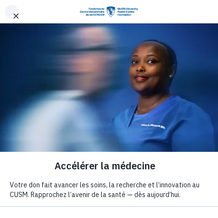
Aller au contenu principal
La fondation
Écoutez nos bal
Écoutez
nos balados