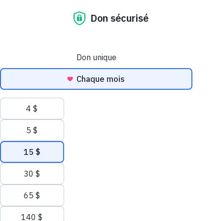
Nous utilisons des témoins (cookies) sur ce site
Nos témoins et ceux de nos partenaires aident à améliorer votre
expérience et analyser votre utilisation du site web. Pour tout
savoir sur les témoins, consultez notre
politique de confidentialité
.
Autoriser tous les témoins
Autoriser les témoins nécessaires
Faire un don
Gérer les témoins