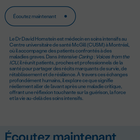
Écoutez maintenant
Le Dr David Hornstein est médecin en soins intensifs au
Centre universitaire de santé McGill (CUSM) à Montréal,
où il accompagne des patients confrontés à des
maladies graves. Dans
Intensive Caring : Voices from the
ICU
, il réunit patients, proches et professionnels de la
santé pour partager des récits marquants de survie, de
rétablissement et de résilience. À travers ces échanges
profondément humains, il explore ce que signifie
réellement aller de l’avant après une maladie critique,
offrant une réflexion touchante sur la guérison, la force
et la vie au-delà des soins intensifs.
Écoutez maintenant