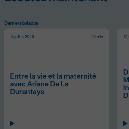
Derniers balados
14 juillet 2026
29 min
17 
14 juillet 2026 - 29 min - Entre la vie et la maternité avec Ariane 
D
Entre la vie et la maternité
M
avec Ariane De La
i
Durantaye
D