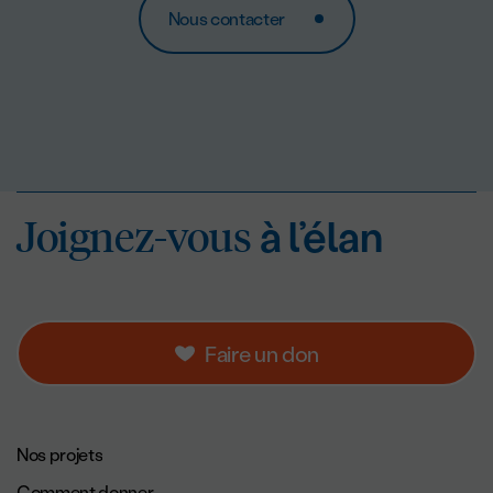
Nous contacter
Joignez-vous
à l’éla
Joignez-vous
à l’élan
Faire un don
Navigation de pied de page.
Nos projets
Comment donner