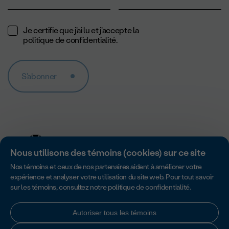
Je certifie que j'ai lu et j'accepte la
politique de confidentialité
.
S'abonner
Nous utilisons des témoins (cookies) sur ce site
Nos témoins et ceux de nos partenaires aident à améliorer votre
expérience et analyser votre utilisation du site web. Pour tout savoir
sur les témoins, consultez notre
politique de confidentialité
.
Accredité par Imagine Canada pour son excellence en matière de
responsabilité, de transparence et de gouvernance des organismes
sans but lucratif.
Autoriser tous les témoins