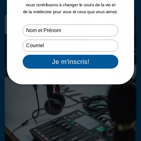
nous contribuons à changer le cours de la vie et
de la médecine pour vous et ceux que vous aimez.
Type
your
name
Type
your
email
Je m'inscris!