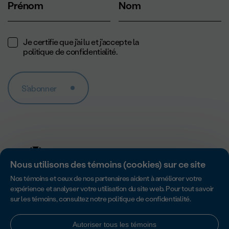
Prénom
Nom
Je certifie que j'ai lu et j'accepte la
politique de confidentialité
.
S'abonner
Nous utilisons des témoins (cookies) sur ce site
Nos témoins et ceux de nos partenaires aident à améliorer votre
expérience et analyser votre utilisation du site web. Pour tout savoir
sur les témoins, consultez notre
politique de confidentialité
.
Accredité par Imagine Canada pour son excellence en matière de
responsabilité, de transparence et de gouvernance des organismes
sans but lucratif.
Autoriser tous les témoins