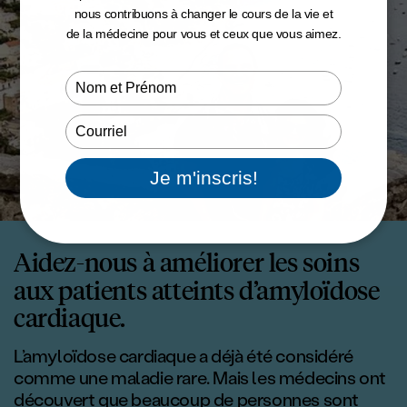
nous contribuons à changer le cours de la vie et
de la médecine pour vous et ceux que vous aimez.
Type
your
name
Type
your
email
Je m'inscris!
<p><strong></strong
Aidez-nous à améliorer les soins
aux patients atteints d’amyloïdose
cardiaque.
L’amyloïdose cardiaque a déjà été considéré
comme une maladie rare. Mais les médecins ont
découvert que beaucoup de personnes sont