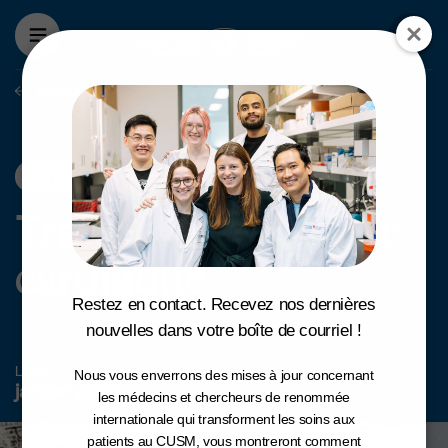
Aller au contenu principal
Retour aux projets
Cardiologie
Traiter l'amyloï
l'amyloïdose
Traiter
cardiaque
Restez en contact. Recevez nos dernières
nouvelles dans votre boîte de courriel !
Lancé
Nous vous enverrons des mises à jour concernant
janvier 2020
les médecins et chercheurs de renommée
internationale qui transforment les soins aux
patients au CUSM, vous montreront comment