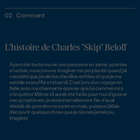
02
Comment
L’histoire de Charles "Skip" Beloff
Ayant été toute ma vie une personne en santé, sportive
et active, vous pouvez imaginer ma perplexité quand j’ai
constaté que j’avais les chevilles enflées et que je me
sentais essoufflé et étourdi. C’est lors d’un voyage en
Italie avec ma charmante épouse que j’ai commencé à
m’inquiéter. Même s’il aurait été facile pour moi d’ignorer
ces symptômes, je serai éternellement fier d’avoir
décidé de prendre ma santé en main, puisque j’allais
découvrir quelque chose que je n’aurais jamais pu
imaginer.