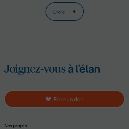
Lire ici
Joignez-vous
à l’éla
Joignez-vous
à l’élan
Faire un don
Navigation de pied de page.
Nos projets