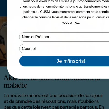
Nous vous enverrons des mises à jour concernant les méde
chercheurs de renommée internationale qui transforment les 
patients au CUSM, vous montreront comment nous contrib
changer le cours de la vie et de la médecine pour vous et 
vous aimez.
Type
your
name
Type
your
email
Je m'inscris!
<p><strong></strong
Aide aux familles confrontées à la
maladie
La nouvelle année est une occasion de se réjouir
et de prendre des résolutions, mais n'oublions
pas que cette joie n'est pas partagée par tous. En