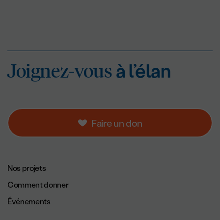
Joignez-vous
à l’éla
Joignez-vous
à l’élan
Faire un don
Navigation de pied de page.
Nos projets
Comment donner
Événements