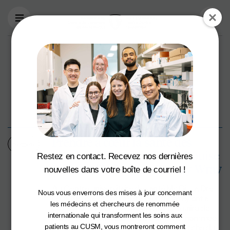
Aller au contenu principal
Pas de résultats
Prendre à cœur la santé des
histoire
Montréalaises avec la Dre Louise
Restez en contact. Recevez nos dernières
Pilote et l’infirmière Wendy Wray
nouvelles dans votre boîte de courriel !
Au Centre universitaire de santé McGill, la Dre
Nous vous enverrons des mises à jour concernant
Louise Pilote et l’infirmière Wendy Wray ont à
les médecins et chercheurs de renommée
cœur d’améliorer la santé cardiovasculaire de
internationale qui transforment les soins aux
toutes les Montréalaises Récemment nommée
directrice adjointe de l’Institut de recherche du
patients au CUSM, vous montreront comment