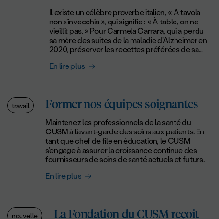
pour sauver des vies dans le domaine des
fait un facteur déterminant pour sa santé. Cette
maladies infectieuses. Ces chercheurs sont
découverte a « conduit à une science plus
Il existe un célèbre proverbe italien, « A tavola
établis à l’IR-CUSM et dans d’autres institutions
efficace, à de meilleurs traitements et, par
non s’invecchia », qui signifie : « À table, on ne
de recherche renommées à Montréal. Ce
conséquent, à une meilleure santé pour les
vieillit pas. » Pour Carmela Carrara, qui a perdu
généreux don démontre l’engagement de la
hommes et les femmes », affirme la Dre Pilote.
sa mère des suites de la maladie d’Alzheimer en
Banque Nationale à favoriser la collaboration et
Actuellement, elle rêve que toutes ces
2020, préserver les recettes préférées de sa
l’innovation dans le domaine médical, en plus
recherches et découvertes aient un impact réel.
famille est une façon de rendre hommage à la
En lire plus
de positionner le Québec comme un chef de
« Je veux que nos recherches et nos
vie de celle-ci et à ses souvenirs. Des recettes
file mondial dans la recherche sur le
découvertes soient appliquées à des personnes
qui racontent l’histoire d’une famille, du sud de
microbiome. « L’avenir des soins de santé
d’origine ethnique et de statut socio-
l’Italie jusqu’au Canada. « Ma mère, Caterina, était
repose sur la recherche pionnière et la
économique différents. Je veux que notre travail
le cœur de notre famille. Elle passait son temps à
Former nos équipes soignantes
collaboration. La Banque est très fière de
aide tout le monde, dans le monde entier. Je sais,
cuisiner, à prendre soin des autres et à trouver
travail
soutenir les efforts exceptionnels déployés
c’est un grand rêve, mais c’est mon rêve. »
des moyens pour que tout le monde se sente
dans le cadre de l’initiative MI4 et par l’IR-
Maintenez les professionnels de la santé du
Wendy Wray, infirmière au CUSM, poursuit
aimé grâce à ses plats », raconte Carmela. Dans
CUSM. Il s’agit d’une initiative de soins de santé
CUSM à l’avant-garde des soins aux patients. En
également de grands rêves. Puisqu’aujourd’hui
de nombreuses familles italiennes, la cuisine est
qui changera des vies et nous sommes
tant que chef de file en éducation, le CUSM
une femme sur trois meurt d’une maladie du
une façon d’exprimer son amour, et le souper est
honorés de contribuer à faire du Québec un
s’engage à assurer la croissance continue des
cœur ou d’un accident vasculaire cérébral, et
un rituel qui invite à ralentir le rythme et à passer
chef de file mondial en matière de recherche
fournisseurs de soins de santé actuels et futurs.
que le risque d’en mourir est six fois plus élevé
du temps ensemble autour d’une table. C’est là
médicale de pointe. » – Michael Denham,
que celui d’un cancer du sein, Wendy est
que naissent des souvenirs inoubliables. « Après
En lire plus
premier vice-président à la direction,
déterminée à sensibiliser davantage les femmes
son décès, j’ai réalisé qu’aucune de ses recettes
Entreprises et Gestion privée, Banque
en lien avec leur santé cardiaque. Elle est
n’avait jamais été mise par écrit, explique
Nationale MI4 a été créée pour répondre au
convaincue que « les femmes ne sont pas
Carmela. J’ai alors décidé de créer un espace où
problème croissant des maladies infectieuses
suffisamment conscientes du risque de maladie
mes propres recettes, celles que j’avais apprises
La Fondation du CUSM reçoit
et immunitaires. Elle a aussi été à l’avant-garde
cardiaque, et sont donc sous-diagnostiquées et
nouvelle
de ma mère et quelques-unes de ma belle-