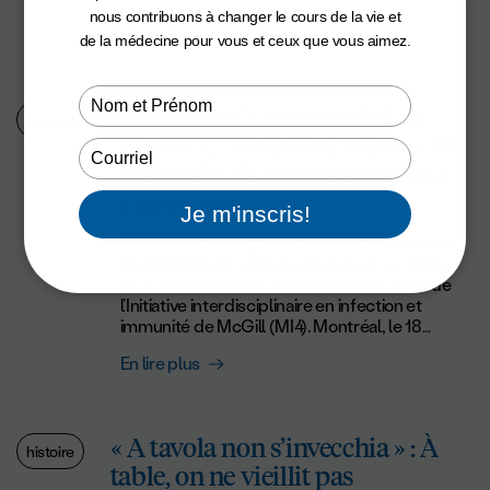
Centre universitaire de santé McGill (IR-CUSM),
nous contribuons à changer le cours de la vie et
En lire plus
la Dre Pilote est une scientifique chevronnée qui
de la médecine pour vous et ceux que vous aimez.
mène des recherches sur l’influence du genre et
du sexe sur les maladies cardiovasculaires.
L’infirmière praticienne Wendy Wray est la
Type
La Banque Nationale fait un
fondatrice du Programme pour la santé
nouvelle
your
don de 1,7 M$ pour propulser la
cardiaque des femmes (PSCF). La passion de la
name
Type
Dre Pilote pour la recherche a débuté il y a de
recherche de pointe en santé à
your
nombreuses années, alors qu’elle était encore
l’IR-CUSM
email
résidente en médecine. Elle soignait un jeune
Je m'inscris!
patient qui venait de subir une crise cardiaque et
Ce don de la Banque Nationale à la Fondation
était fascinée par la complexité du cœur. Elle se
du CUSM permettra de repousser les limites
demandait pourquoi le cœur de ce jeune
de la recherche sur le microbiome au sein de
homme, par ailleurs en pleine forme, ne
l’Initiative interdisciplinaire en infection et
fonctionnait pas correctement. Ne trouvant
immunité de McGill (MI4). Montréal, le 18
aucune réponse dans les livres médicaux, la Dre
Octobre 2023 – Dans le cadre de son
Pilote s’est lancée dans ses propres recherches.
En lire plus
engagement à faire progresser la recherche
Elle est finalement parvenue à la conclusion que
médicale, la Banque Nationale s’est engagée à
nos relations et les rôles que nous jouons dans la
verser 1,7 million de dollars à l’Initiative
société sont des facteurs de risques importants
interdisciplinaire en infection et immunité de
en matière de maladie cardiovasculaire. Le fait de
« A tavola non s’invecchia » : À
McGill (MI4), un groupe de plus de 250
savoir si un patient est un aidant naturel ou s’il vit
histoire
table, on ne vieillit pas
chercheurs déterminés à trouver des solutions
dans une situation de détresse financière est en