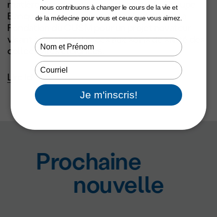
matière d’accès aux soins de santé, le Groupe
nous contribuons à changer le cours de la vie et
Banque TD a remis un million de dollars à la
de la médecine pour vous et ceux que vous aimez.
Fondation du CUSM pour un projet novateur
visant à améliorer l’accès aux soins de santé des
Type
collectivités éloignées.
your
name
Type
Lire ici
your
email
Je m'inscris!
Prochaine
nouvelle