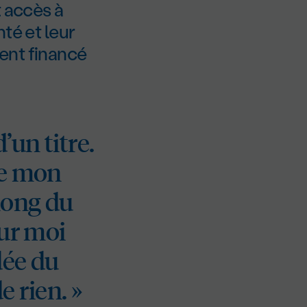
t accès à
té et leur
ent financé
’un titre.
de mon
long du
our moi
dée du
e rien. »