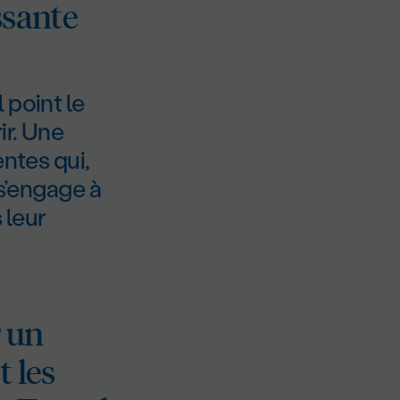
ssante
 point le
ir. Une
entes qui,
 s’engage à
 leur
r un
t les