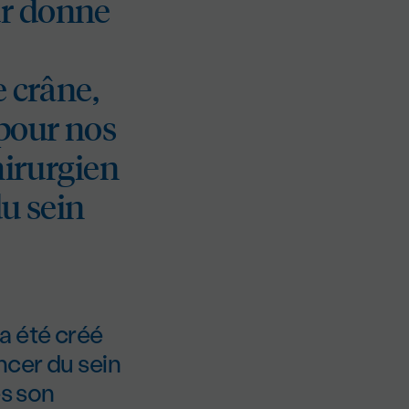
ur donne
e crâne,
 pour nos
hirurgien
du sein
a été créé
ncer du sein
ès son