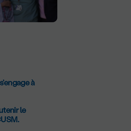
s’engage à
tenir le
 CUSM.