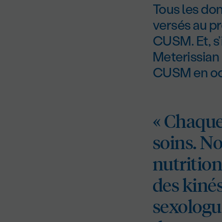
Tous les don
versés au p
CUSM. Et, s’i
Meterissian 
CUSM en oc
« Chaque 
soins. No
nutrition
des kiné
sexologue