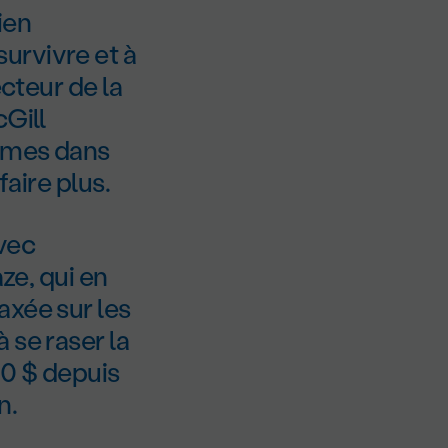
ien
urvivre et à
ecteur de la
cGill
emmes dans
faire plus.
avec
ze, qui en
axée sur les
 se raser la
00 $ depuis
n.