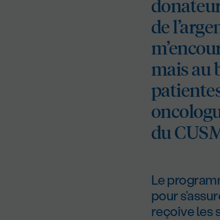
donateur
de l’argen
m’encoura
mais au b
patientes
oncologue
du CUS
Le programm
pour s’assur
reçoive les 