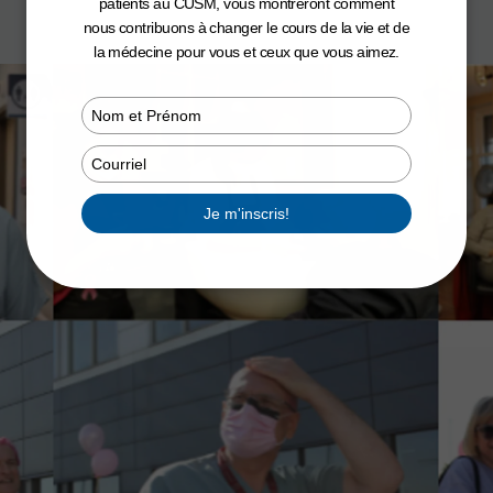
patients au CUSM, vous montreront comment
nous contribuons à changer le cours de la vie et de
la médecine pour vous et ceux que vous aimez.
Type
your
name
Type
your
email
Je m'inscris!