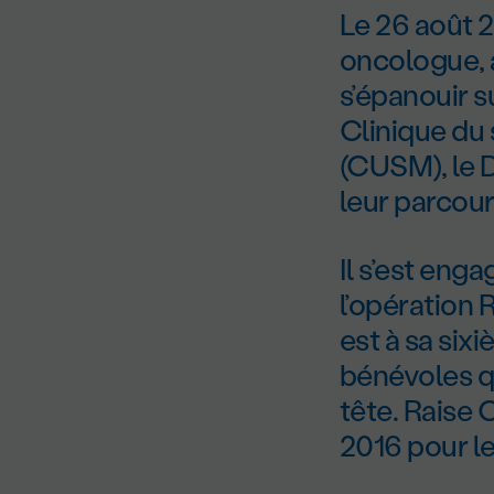
Le 26 août 2
oncologue, 
s’épanouir s
Clinique du 
(CUSM), le D
leur parcours
Il s’est eng
l’opération 
est à sa six
bénévoles qu
tête. Raise 
2016 pour le