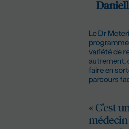
–
Daniell
Le Dr Meteri
programme de
variété de r
autrement, d
faire en sor
parcours fac
« C’est u
médecin s