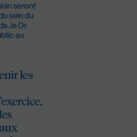
sian seront
du sein du
ds, le Dr
blic au
enir les
’exercice,
des
 aux