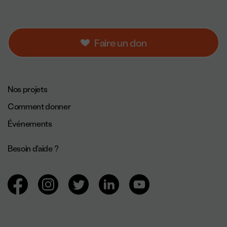
Faire un don
Navigation de pied de page.
Nos projets
Comment donner
Événements
Besoin d'aide ?
Navigation des réseaux sociaux.