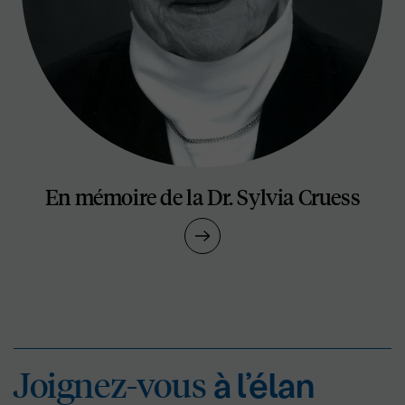
En mémoire de la Dr. Sylvia Cruess
Joignez-vous
à l’éla
Joignez-vous
à l’élan