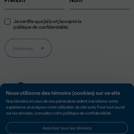
Prénom
Nom
Je certifie que j'ai lu et j'accepte la
politique de confidentialité
.
S'abonner
Nous utilisons des témoins (cookies) sur ce site
Nos témoins et ceux de nos partenaires aident à améliorer votre
expérience et analyser votre utilisation du site web. Pour tout savoir
sur les témoins, consultez notre
politique de confidentialité
.
Accredité par Imagine Canada pour son excellence en matière de
responsabilité, de transparence et de gouvernance des organismes
sans but lucratif.
Autoriser tous les témoins