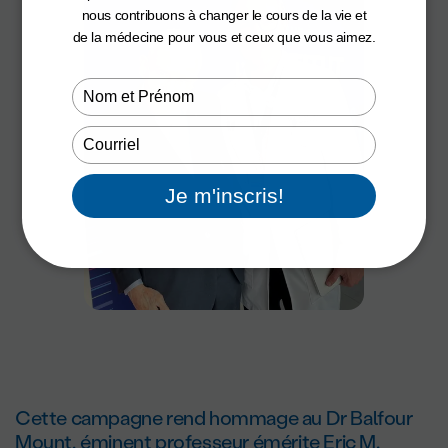
nous contribuons à changer le cours de la vie et
de la médecine pour vous et ceux que vous aimez.
Type
your
name
Type
your
email
Je m'inscris!
Cette campagne rend hommage au D
r
Balfour
Mount, éminent professeur émérite Eric M.