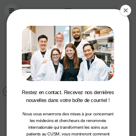
Aller au contenu principal
La Fondation du
CUSM lance une
campagne de 3 M$
au profit des soins
palliatifs
Communiqués de presse
21 janvier 2025
Restez en contact. Recevez nos dernières
nouvelles dans votre boîte de courriel !
Nous vous enverrons des mises à jour concernant
les médecins et chercheurs de renommée
internationale qui transforment les soins aux
patients au CUSM, vous montreront comment