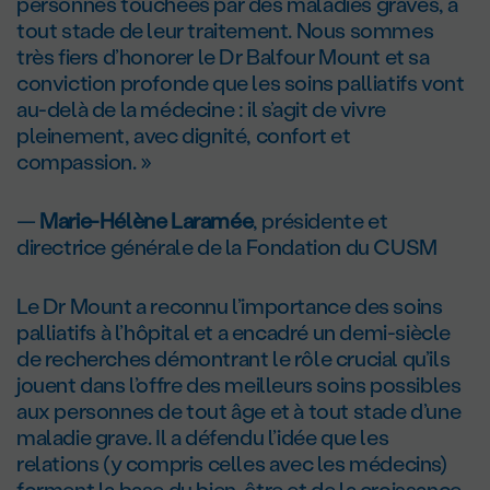
personnes touchées par des maladies graves, à
tout stade de leur traitement. Nous sommes
très fiers d’honorer le D
r
Balfour Mount et sa
conviction profonde que les soins palliatifs vont
au-delà de la médecine : il s’agit de vivre
pleinement, avec dignité, confort et
compassion. »
—
Marie-Hélène Laramée
, présidente et
directrice générale de la Fondation du CUSM
Le D
r
Mount a reconnu l’importance des soins
palliatifs à l’hôpital et a encadré un demi-siècle
de recherches démontrant le rôle crucial qu’ils
jouent dans l’offre des meilleurs soins possibles
aux personnes de tout âge et à tout stade d’une
maladie grave. Il a défendu l’idée que les
relations (y compris celles avec les médecins)
forment la base du bien-être et de la croissance