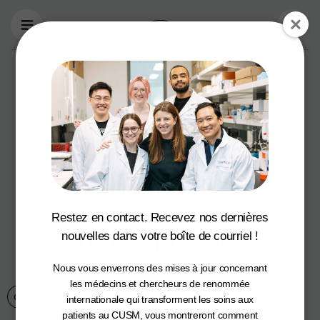
Aller au contenu principal
La Fondation de
l’Institut
Thoracique
de Montréal et la
Fondation du
CUSM
Restez en contact. Recevez nos dernières
unissent leurs
nouvelles dans votre boîte de courriel !
forces
Nous vous enverrons des mises à jour concernant
les médecins et chercheurs de renommée
Communiqués de presse
24 February 2021
internationale qui transforment les soins aux
patients au CUSM, vous montreront comment