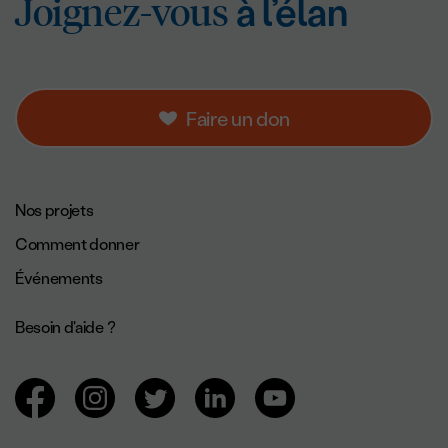
Joignez-vous
à l’éla
Joignez-vous
à l’élan
Faire un don
Navigation de pied de page.
Nos projets
Comment donner
Événements
Besoin d'aide ?
Navigation des réseaux sociaux.